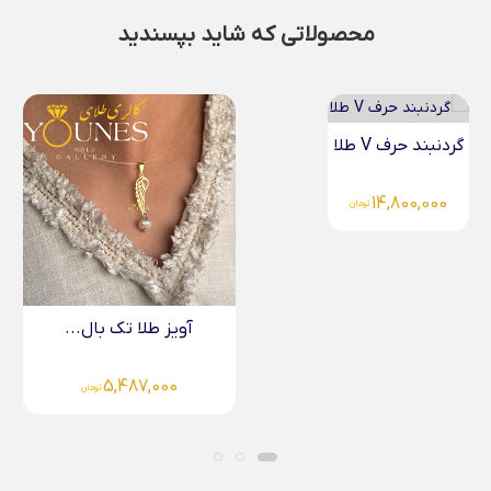
محصولاتی که شاید بپسندید
آویز شنل (چنل) طلا...
4,083,000
تومان
آویز طلا تک بال...
5,487,000
تومان