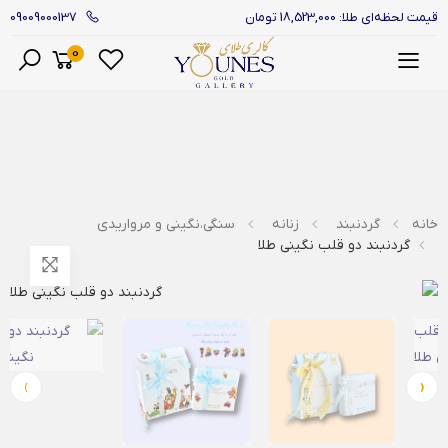
09009000137
قیمت لحظه‌ای طلا: 18,523,000 تومان
0
منو
خانه
گردنبند
زنانه
سنگی،نگینی و مرواریدی
گردنبند دو قلب نگینی طلا
›
‹