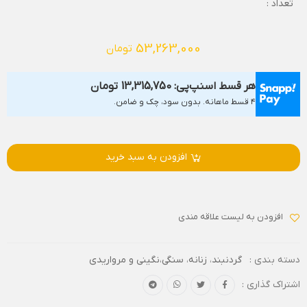
تعداد :
53,263,000
تومان
هر قسط اسنپ‌پی:
13,315,750
تومان
۴ قسط ماهانه. بدون سود، چک و ضامن.
افزودن به سبد خرید
افزودن به لیست علاقه مندی
دسته بندی :
گردنبند
،
زنانه
،
سنگی،نگینی و مرواریدی
اشتراک گذاری :