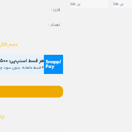
وزن :
تعداد :
,118,000
هر قسط اسنپ‌پی:
,500
۴ قسط ماهانه. بدون سود، چک و ضامن.