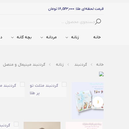
قیمت لحظه‌ای طلا: 18,523,000 تومان
جستجو
خانه
زنانه
مردانه
بچه گانه
دس
خانه
گردنبند
زنانه
گردنبند مینیمال و متصل
‹