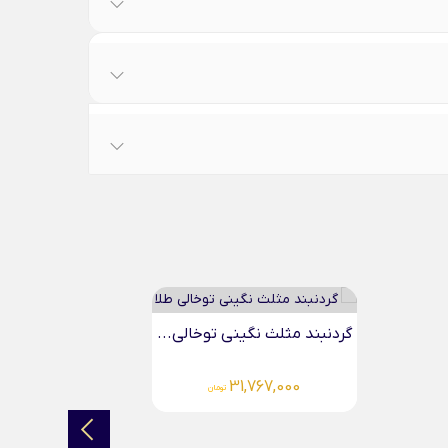
گردنبند مثلث نگینی توخالی...
گردنبند م
000
31,767,000
تومان