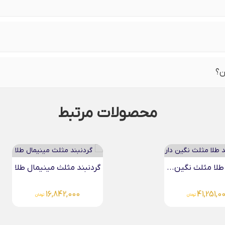
ن؟
محصولات مرتبط
طلا مثلث نگین...
گردنبند مثلث مینیمال طلا
16,842,000
41,251,0
تومان
تومان