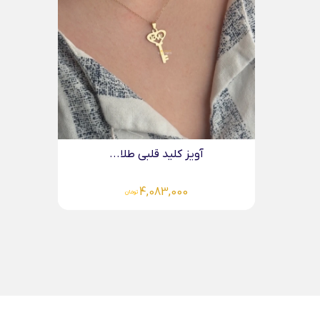
آویز کلید قلبی طلا...
4,083,000
تومان