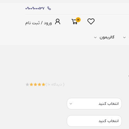
09009000137
0
ورود / ثبت نام
گالریمون
( 10 دیدگاه )
انتخاب کنید