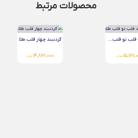
محصولات مرتبط
د چهار قلب طلا
گردنبند پروانه طلا
14,862,000
14,862,
تومان
تومان