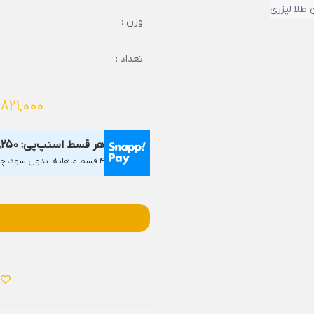
وزن :
تعداد :
,821,000
هر قسط اسنپ‌پی:
,250
۴ قسط ماهانه. بدون سود، چک و ضامن.