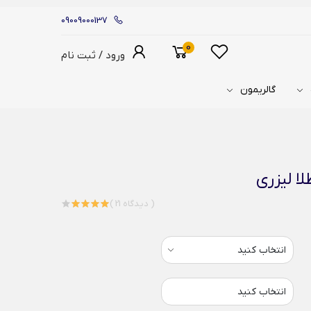
09009000137
0
ورود / ثبت نام
گالریمون
ا لیزری
( 21 دیدگاه )
انتخاب کنید