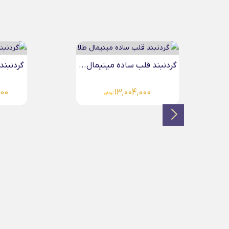
گردنبند قلب تو قلب...
گردنبن
000
15,127,000
تومان