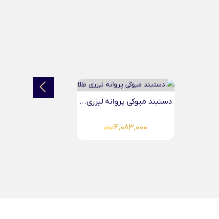
آویز ماه تولد آذر...
6,949,000
تومان