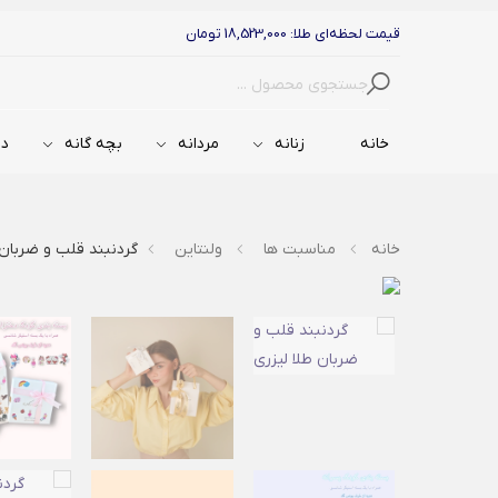
قیمت لحظه‌ای طلا: 18,523,000 تومان
جستجو
خانه
زنانه
مردانه
بچه گانه
دس
خانه
مناسبت ها
ولنتاین
گردنبند قلب و ضربان 