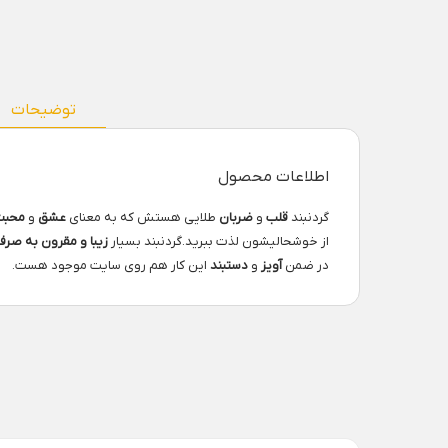
توضیحات
اطلاعات محصول
گردنبند
قلب
و
ضربان
طلایی هستش که به معنای
عشق
و
محبت
از خوشحالیشون لذت ببرید.گردنبند بسیار
زیبا و مقرون
به صرف
در ضمن
آویز
و
دستبند
این کار هم روی سایت موجود هست.