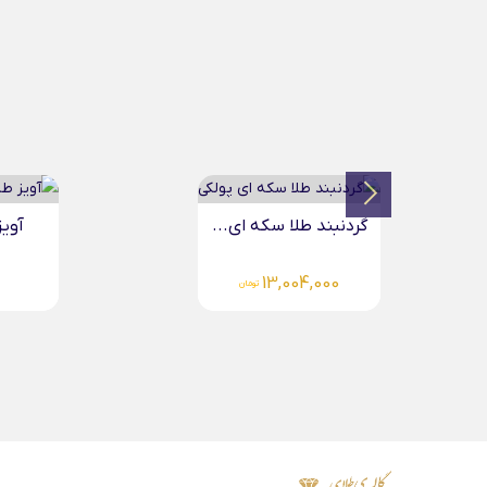
آویز طلا سنگ صدفی...
آویز
0
3,430,000
تومان