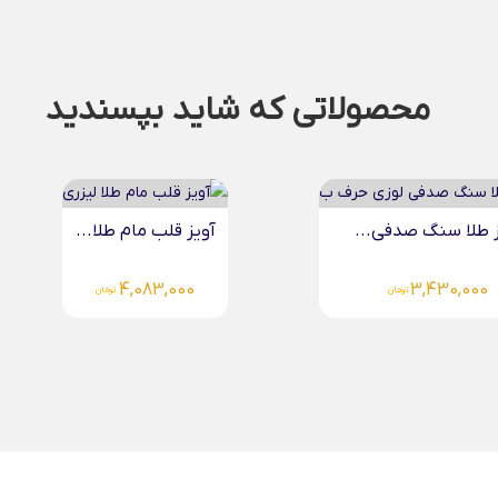
محصولاتی که شاید بپسندید
 قلب مام طلا...
دستبند میوکی پروانه لیزری...
4,083,000
4,083,00
تومان
تومان