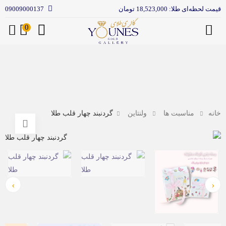
قیمت لحظه‌ای طلا: 18,523,000 تومان
09009000137
0
منو
گردنبند چهار قلب طلا
خانه
مناسبت ها
ولنتاین
›
‹