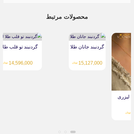
محصولات مرتبط
گردنبند جانان طلا
گردنبند تو قلب طلا...
14,596,000
15,127,000
تومان
تومان