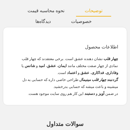
توضیحات
نحوه محاسبه قیمت
خصوصیات
دیدگاه‌ها
اطلاعات محصول
چهار قلب
نشان دهنده عشق است. برخی معتقدند که چهار قلب
نمادی از چهار صفت مختلف مانند
ایمان
،
عشق
،
امید
و
شانس
یا
وفاداری
،
فداکاری
،
عشق
و
اعتماد
است.
گردنبند
چهار قلب مینیمال
طراحی خاصی داره که حسابی به دل
میشینه و باعث میشه که حسابی بدرخشید.
در ضمن
آویز
و
دستبند
این کار هم روی سایت موجود هست.
سوالات متداول