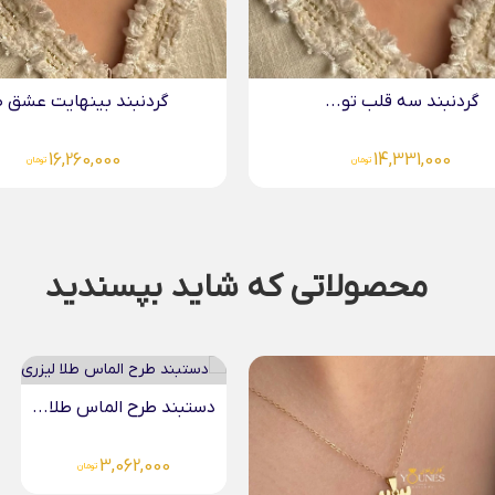
ردنبند بینهایت عشق طلا
گردنبند متصل اموجی ط
15,821,000
16,260,000
تومان
تومان
محصولاتی که شاید بپسندید
طرح الماس طلا...
آویز طلا حکاکی حرف...
5,696,000
3,062,00
تومان
تومان