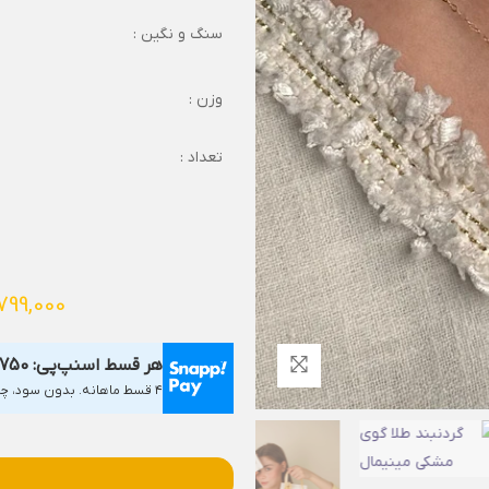
سنگ و نگین :
وزن :
تعداد :
799,000
هر قسط اسنپ‌پی:
,750
۴ قسط ماهانه. بدون سود، چک و ضامن.