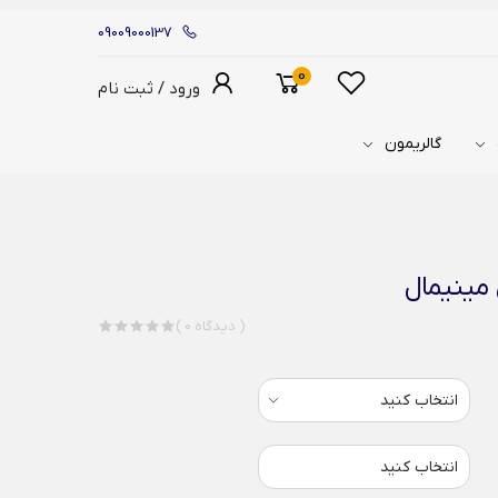
09009000137
0
ورود / ثبت نام
گالریمون
مینیمال
( 0 دیدگاه )
انتخاب کنید