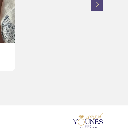
آویز گوزن طلا لیزری
4,083,000
تومان