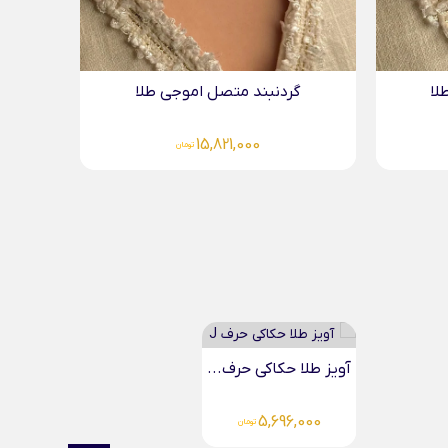
لا
دستبند طلا لیزری مادر...
4,083,000
تومان