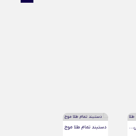
دستبند هشتگ قلب طلا...
گردنبند 