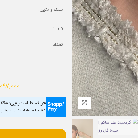
سنگ و نگین :
وزن :
تعداد :
,097,000
هر قسط اسنپ‌پی:
,250
۴ قسط ماهانه. بدون سود، چک و ضامن.