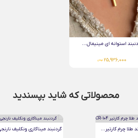
محصولاتی که شاید بپسندید
میناکاری ونکلیف نارنجی...
دستبند تمام طلا موج