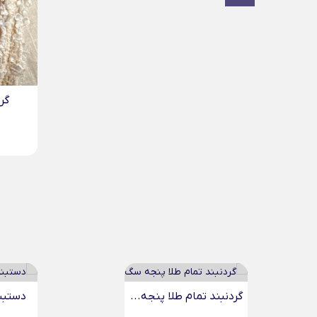
گردنبند استوانه ای مینیمال...
25,936,000
تومان
دستبند طلا چرم کارتیر...
گردنبند 