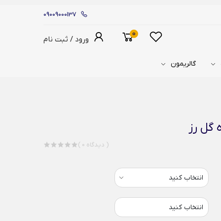
09009000137
0
ورود / ثبت نام
گالریمون
 گل رز
( 0 دیدگاه )
انتخاب کنید