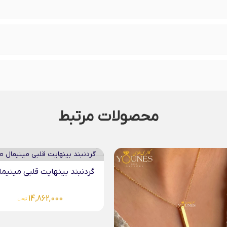
محصولات مرتبط
د بینهایت قلبی مینیمال...
گردنبند قلبی اوریگامی مینیمال.
15,984,000
14,862,000
تومان
تومان