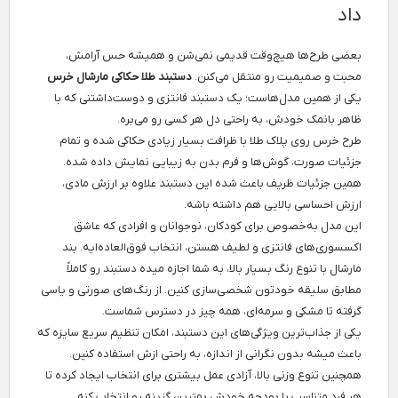
داد
بعضی طرح‌ها هیچ‌وقت قدیمی نمی‌شن و همیشه حس آرامش،
محبت و صمیمیت رو منتقل می‌کنن.
دستبند طلا حکاکی مارشال خرس
یکی از همین مدل‌هاست؛ یک دستبند فانتزی و دوست‌داشتنی که با
ظاهر بانمک خودش، به راحتی دل هر کسی رو می‌بره.
طرح خرس روی پلاک طلا با ظرافت بسیار زیادی حکاکی شده و تمام
جزئیات صورت، گوش‌ها و فرم بدن به زیبایی نمایش داده شده.
همین جزئیات ظریف باعث شده این دستبند علاوه بر ارزش مادی،
ارزش احساسی بالایی هم داشته باشه.
این مدل به‌خصوص برای کودکان، نوجوانان و افرادی که عاشق
اکسسوری‌های فانتزی و لطیف هستن، انتخاب فوق‌العاده‌ایه. بند
مارشال با تنوع رنگ بسیار بالا، به شما اجازه میده دستبند رو کاملاً
مطابق سلیقه خودتون شخصی‌سازی کنین. از رنگ‌های صورتی و یاسی
گرفته تا مشکی و سرمه‌ای، همه چیز در دسترس شماست.
یکی از جذاب‌ترین ویژگی‌های این دستبند، امکان تنظیم سریع سایزه که
باعث میشه بدون نگرانی از اندازه، به راحتی ازش استفاده کنین.
همچنین تنوع وزنی بالا، آزادی عمل بیشتری برای انتخاب ایجاد کرده تا
هر فرد متناسب با بودجه خودش بهترین گزینه رو انتخاب کنه.