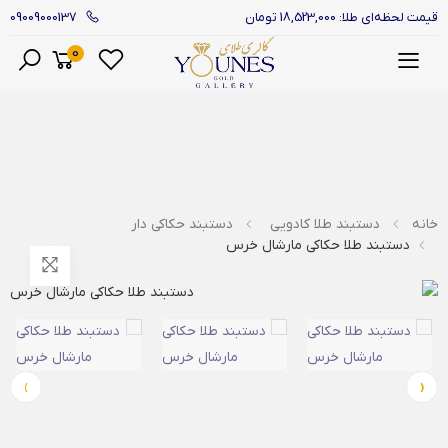
09009000137
قیمت لحظه‌ای طلا: 18,523,000 تومان
0
منو
خانه
دستبند طلا کادویی
دستبند حکاکی دار
دستبند طلا حکاکی مارشال خرس
›
‹