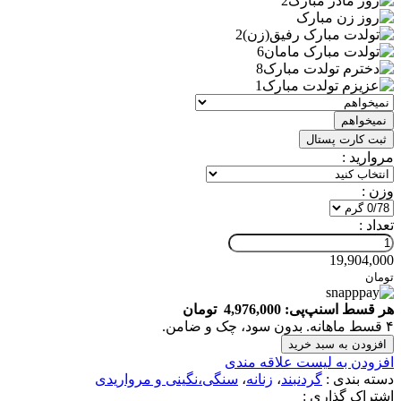
نمیخواهم
ثبت کارت پستال
مروارید :
وزن :
تعداد :
19,904,000
تومان
هر قسط اسنپ‌پی:
4,976,000
تومان
۴ قسط ماهانه. بدون سود، چک و ضامن.
افزودن به سبد خرید
افزودن به لیست علاقه مندی
دسته بندی :
گردنبند
،
زنانه
،
سنگی،نگینی و مرواریدی
اشتراک گذاری :