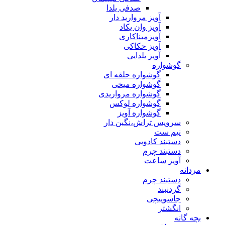
صدفی یلدا
آویز مروارید دار
آویز وان یکاد
آویزمیناکاری
آویز حکاکی
آویز یلدایی
گوشواره
گوشواره حلقه ای
گوشواره میخی
گوشواره مرواریدی
گوشواره لوکس
گوشواره آویز
سرویس تراش،نگین دار
نیم ست
دستبند کادویی
دستبند چرم
آویز ساعت
مردانه
دستبند چرم
گردنبند
جاسوییچی
انگشتر
بچه گانه