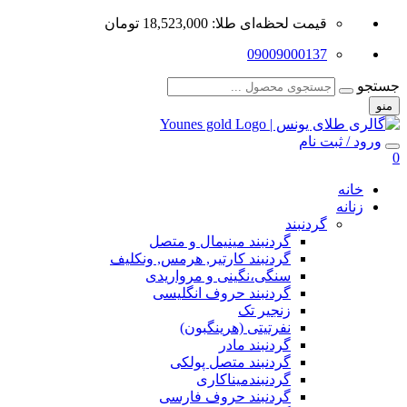
قیمت لحظه‌ای طلا: 18,523,000 تومان
09009000137
جستجو
منو
ورود / ثبت نام
0
خانه
زنانه
گردنبند
گردنبند مینیمال و متصل
گردنبند کارتیر, هرمس, ونکلیف
سنگی،نگینی و مرواریدی
گردنبند حروف انگلیسی
زنجیر تک
نفرتیتی (هرینگبون)
گردنبند مادر
گردنبند متصل پولکی
گردنبندمیناکاری
گردنبند حروف فارسی