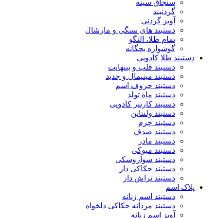
سنجاق سینه
گردنبند
آویز گردنی
دستبند های سنگی و مارشال
تمام طلا، النگو
گوشواره بچگانه
دستبند طلا کادویی
دستبند قلب و بینهایت
دستبند مینیمال و جدید
دستبند حروف اسم
دستبند ماه تولد
دستبند کارتیر کادویی
دستبند ولنتاین
دستبند چرم
دستبند صدف
دستبند مادر
دستبند میوکی
دستبند سواروسکی
دستبند حکاکی دار
دستبند تراش دار
پلاک اسم
دستبند اسم زنانه
دستبند مردانه حکاکی دلخواه
آویز اسم زنانه