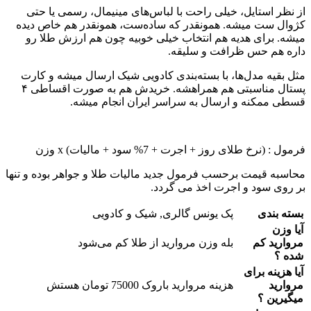
از نظر استایل، خیلی راحت با لباس‌های مینیمال، رسمی یا حتی
کژوال ست میشه. همونقدر که ساده‌ست، همونقدر هم خاص دیده
میشه. برای هدیه هم انتخاب خیلی خوبیه چون هم ارزش طلا رو
داره هم حس ظرافت و سلیقه.
مثل بقیه مدل‌ها، با بسته‌بندی کادویی شیک ارسال میشه و کارت
پستال مناسبتی هم همراهشه. خریدش هم به صورت اقساطی ۴
قسطی ممکنه و ارسال به سراسر ایران انجام میشه.
فرمول : (نرخ طلای روز + اجرت + 7% سود + مالیات) x وزن
محاسبه قیمت برحسب فرمول جدید مالیات طلا و جواهر بوده و تنها
بر روی سود و اجرت اخذ می گردد.
بسته بندی
پک یونس گالری, شیک و کادویی
آیا وزن
مروارید کم
بله وزن مروارید از طلا کم می‌شود
شده ؟
آیا هزینه برای
مروارید
هزینه مروارید باروک 75000 تومان هستش
میگیرین ؟