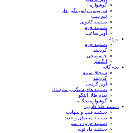
گوشواره
سرویس تراش،نگین دار
نیم ست
دستبند کادویی
دستبند چرم
آویز ساعت
مردانه
دستبند چرم
گردنبند
جاسوییچی
انگشتر
بچه گانه
سنجاق سینه
گردنبند
آویز گردنی
دستبند های سنگی و مارشال
تمام طلا، النگو
گوشواره بچگانه
دستبند طلا کادویی
دستبند قلب و بینهایت
دستبند مینیمال و جدید
دستبند حروف اسم
دستبند ماه تولد