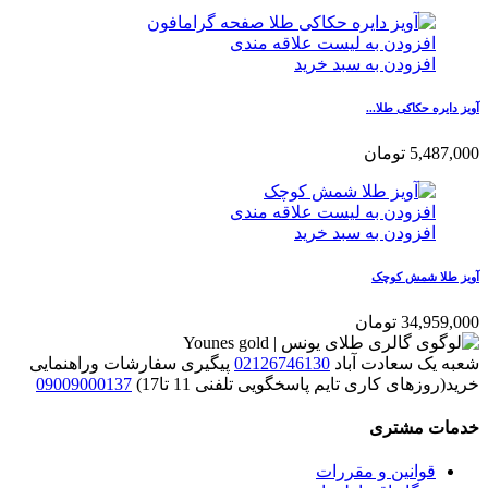
افزودن به لیست علاقه مندی
افزودن به سبد خرید
آویز دایره حکاکی طلا...
5,487,000
تومان
افزودن به لیست علاقه مندی
افزودن به سبد خرید
آویز طلا شمش کوچک
34,959,000
تومان
شعبه یک سعادت آباد
02126746130
پیگیری سفارشات وراهنمایی
خرید(روزهای کاری تایم پاسخگویی تلفنی 11 تا17)
09009000137
خدمات مشتری
قوانین و مقررات