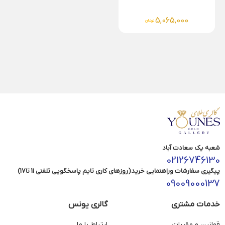
5,065,000
تومان
شعبه یک سعادت آباد
02126746130
پیگیری سفارشات وراهنمایی خرید(روزهای کاری تایم پاسخگویی تلفنی 11 تا17)
09009000137
خدمات مشتری
گالری یونس
قوانین و مقررات
ارتباط با ما