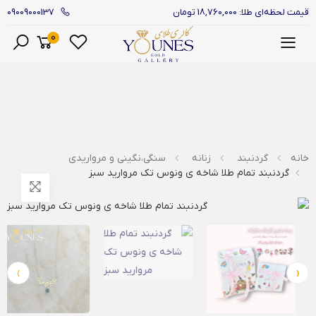
09009000137
قیمت لحظه‌ای طلا: 18,760,000 تومان
0
منو
خانه
گردنبند
زنانه
سنگی،نگینی و مرواریدی
گردنبند تمام طلا شاخه ی ونوس تک مروارید سبز
›
‹