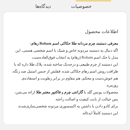
خصوصیات
دیدگاه‌ها
اطلاعات محصول
معرفی دستبند چرم مردانه طلا حکاکی اسم Roham رهام:
اگه دنبال یه دستبند مردونه خاص و شیک با اسم شخصی هستی، این
مدل با حک اسم Roham (رهام) یه انتخاب فوق‌العاده‌ست.
این دستبند از چرم طبیعی و درجه‌یک ساخته شده، پلاک طلا داره که با
ظرافت روش اسم رهام حکاکی شده. قفلش از جنس استیل ضد زنگه،
هم خوش‌دست و محکم، هم مقاوم در برابر رطوبت و استفاده‌ی
روزمره.
محصولات یونس گلد با
گارانتی چرم
و
فاکتور معتبر طلا
ارائه می‌شن،
پس خیالت از بابت کیفیت و اصالت راحته.
برای کادو دادن یا داشتن یه اکسسوری مردونه شخصی‌سازی‌شده،
این دستبند کاملاً ایدئاله.