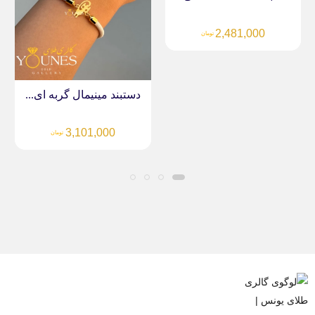
2,481,000
تومان
دستبند مینیمال گربه ای...
3,101,000
تومان