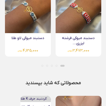
دستبند میوکی فرشته
دستبند میوکی لاو طلا
لیزری...
4,135,000
3,473,000
تومان
تومان
محصولاتی که شاید بپسندید