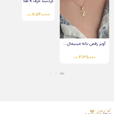
گردنبند حرف K طلا
16,540,000
تومان
آویز رقص باله مینیمال...
4,135,000
تومان