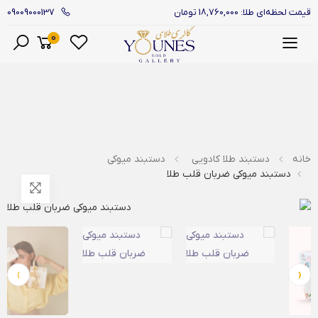
09009000137
قیمت لحظه‌ای طلا: 18,760,000 تومان
0
منو
خانه
دستبند طلا کادویی
دستبند میوکی
دستبند میوکی ضربان قلب طلا
›
‹