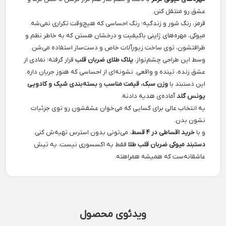
عشق رو منتقل کنن.
قرمز، رنگ شور و زندگیه؛ رنگ احساسی که هیچ‌وقت تکراری نمی‌شه.
میوکی، مهره‌های ژاپنی باکیفیت و درخشان هستن که به خاطر نظم و
ظرافتشون، توی ساخت زیورآلات خاص و دست‌ساز استفاده می‌شن.
وسط این طراحی چشم‌نواز،
پلاک طلای ضربان قلب
قرار گرفته؛ نمادی از
عشق زنده، تپنده و واقعی. نشونه‌ای از احساسی که هنوز جریان داره.
این دستبند با
وزن سبک، قیمت مناسب
و
بسته‌بندی شیک و کادویی
یونس گلد
آماده‌ی هدیه‌ دادنه.
یه انتخاب عالی برای کسایی که می‌خوان عشقشون رو توی جزئیات
نشون بدن.
و با
خرید اقساطی در ۴ قسط
، می‌تونی بدون استرس تهیه‌ش کنی.
دستبند میوکی ضربان قلب طلا
فقط یه اکسسوری نیست، یه تپش
عاشقانه‌ست که همیشه همراهته.
ویدئوی محصول