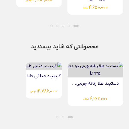
4,262,000
3,983,000
تومان
تومان
محصولاتی که شاید بپسندید
گردنبند مثلثی طلا
..
دستبند دم ماهی (...
14,786,000
تومان
3,059,000
تومان