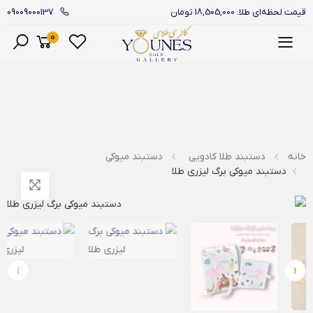
09009000137
قیمت لحظه‌ای طلا: 18,505,000 تومان
0
منو
خانه
دستبند طلا کادویی
دستبند میوکی
دستبند میوکی برگ لیزری طلا
›
‹