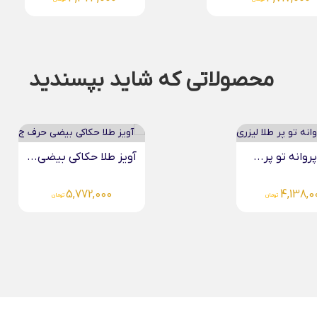
محصولاتی که شاید بپسندید
لا حکاکی بیضی...
دستبند دو قلب مینیمال...
3,103,000
5,772,0
تومان
تومان