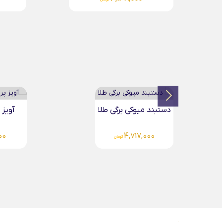
آویز پروانه تو پر...
آویز ط
00
4,138,000
تومان