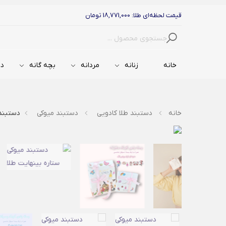
قیمت لحظه‌ای طلا: 18,771,000 تومان
جستجو
خانه
زنانه
مردانه
بچه گانه
دس
خانه
دستبند طلا کادویی
دستبند میوکی
دستبند 