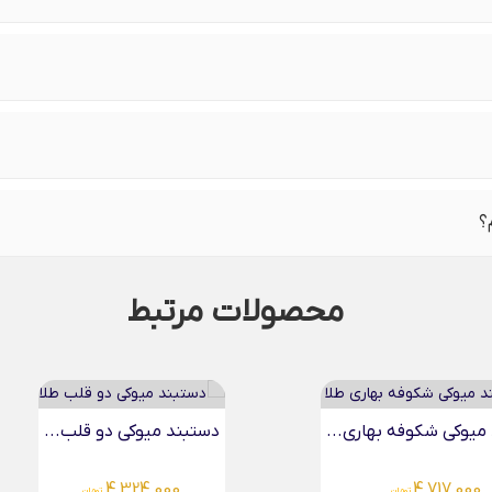
؟
محصولات مرتبط
میوکی دو قلب...
دستبند میوکی کیتی لیزری...
4,717,000
4,324,0
تومان
تومان