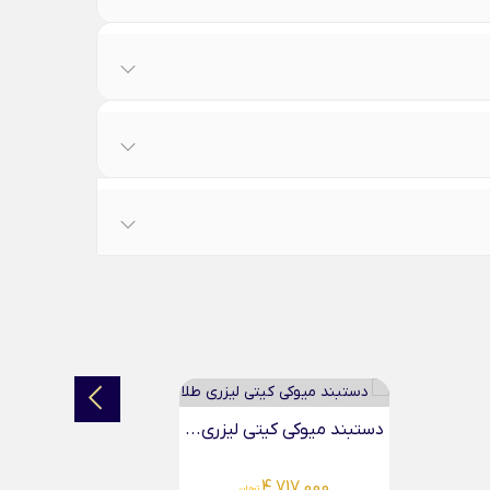
دستبند میوکی آبی پروانه...
دستبند
4,138,000
تومان