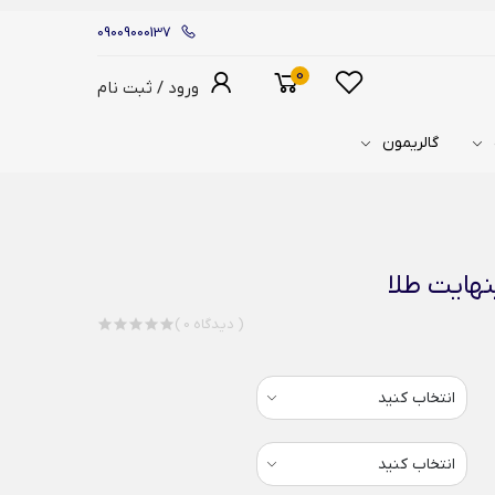
09009000137
0
ورود / ثبت نام
گالریمون
نهایت طلا
( 0 دیدگاه )