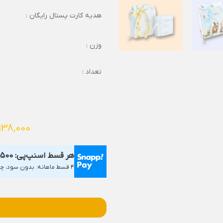
هدیه کارت پستال رایگان :
وزن :
تعداد :
138,000
هر قسط اسنپ‌پی:
,500
۴ قسط ماهانه. بدون سود، چک و ضامن.