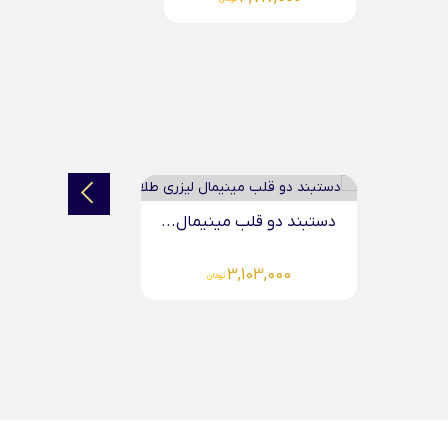
دستبند تمام طلا لاو...
284,395,000
تومان