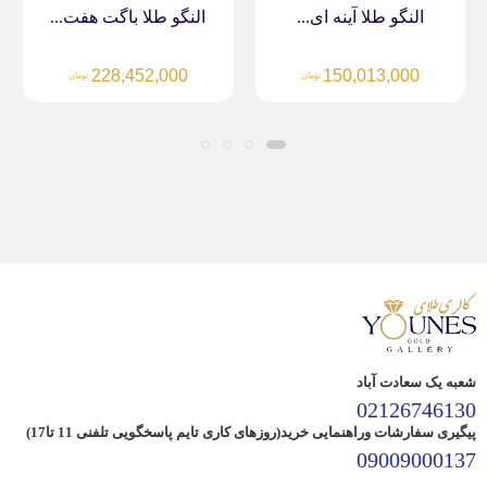
النگو طلا آینه ای...
النگو طلا باگت هفت...
228,452,000
150,013,000
تومان
تومان
شعبه یک سعادت آباد
02126746130
پیگیری سفارشات وراهنمایی خرید(روزهای کاری تایم پاسخگویی تلفنی 11 تا17)
09009000137