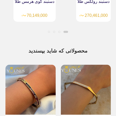
دستبند رولکس طلا
دستبند گوی هرمس طلا
70,149,000
270,461,000
تومان
تومان
محصولاتی که شاید بپسندید