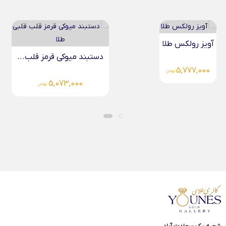
آویز رولکس طلا
دستبند میوکی قرمز قلب...
5,777,000
تومان
5,073,000
تومان