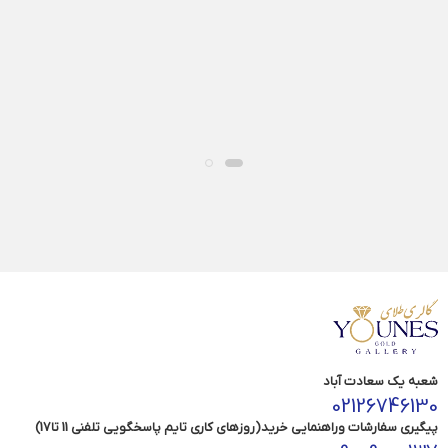
شعبه یک سعادت آباد
02126746130
پیگیری سفارشات وراهنمایی خرید(روزهای کاری تایم پاسخگویی تلفنی 11 تا17)