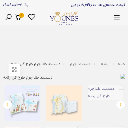
09009000137
قیمت لحظه‌ای طلا: 18,541,000 تومان
0
منو
خانه
زنانه
دستبند چرم
دستبند طلا چرم طرح گل زنانه
›
‹