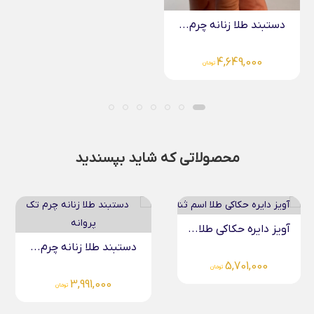
دستبند طلا زنانه چرم...
4,649,000
تومان
محصولاتی که شاید بپسندید
آویز دایره حکاکی طلا...
دستبند طلا زنانه چرم...
5,701,000
تومان
3,991,000
تومان