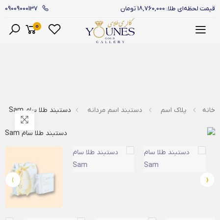
09009000137
قیمت لحظه‌ای طلا: 18,760,000 تومان
0
منو
خانه
پلاک اسم
دستبند اسم مردانه
دستبند طلا سام Sam
›
‹