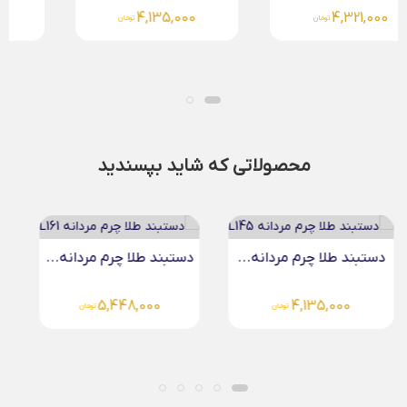
5,448,000
4,135,000
تومان
تومان
محصولاتی که شاید بپسندید
دستبند طلا چرم مردانه...
آویز بیضی حکاکی طلا...
5,448,000
تومان
5,768,000
تومان