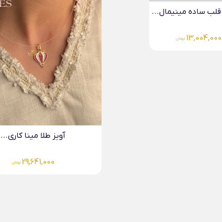
گردنبند طلا ونکلیف سنگی...
23,476,000
تومان
آویز طلا مینا کاری...
29,641,000
تومان