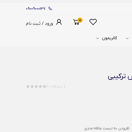
09009000137
0
ورود / ثبت نام
گالریمون
 ترکیبی
( 0 دیدگاه )
افزودن به لیست علاقه مندی