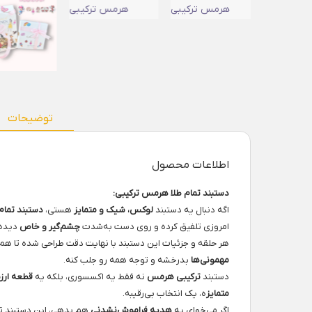
توضیحات
اطلاعات محصول
دستبند تمام طلا هرمس ترکیبی:
اگه دنبال یه دستبند
لوکس، شیک و متمایز
هستی،
دستبند تمام
امروزی تلفیق کرده و روی دست به‌شدت
چشم‌گیر و خاص
دیده 
هر حلقه و جزئیات این دستبند با نهایت دقت طراحی شده تا هم
مهمونی‌ها
بدرخشه و توجه همه رو جلب کنه.
دستبند
ترکیبی هرمس
نه فقط یه اکسسوری، بلکه یه
قطعه ارزش
متمایز
ه، یک انتخاب بی‌رقیبه.
اگر می‌خوای یه
هدیه فراموش‌نشدنی
هم بدهی، این دستبند ت