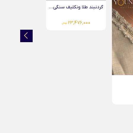
آویز پروانه ای گلی...
4,083,000
تومان