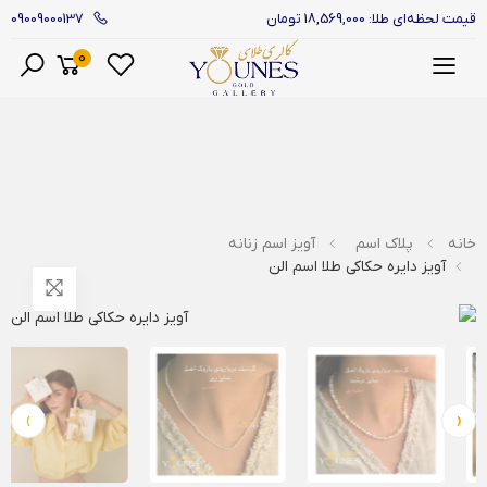
09009000137
قیمت لحظه‌ای طلا: 18,569,000 تومان
0
منو
خانه
پلاک اسم
آویز اسم زنانه
آویز دایره حکاکی طلا اسم الن
›
‹