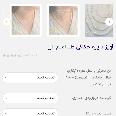
›
‹
آویز دایره حکاکی طلا اسم الن
( 0 دیدگاه )
نخ نامرئی با قفل نقره (آبکاری
طلا) (جایگزین زنجیرطلا) 180000
تومان اختیاری :
گردنبند مرواریدی اختیاری :
بسته بندی رایگان :