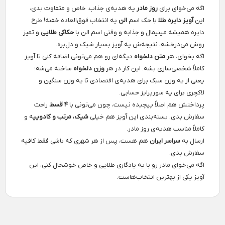
اگه می‌خوای برای
روز مادر
یه هدیه‌ی جذاب، خاص و متفاوت بدی،
این
آویز دایره طلا
با حک اسم
الن
یه انتخاب فوق‌العاده خفنه! طرح
دایره همیشه مینیمال و جذابه و وقتی اسم الن با
حکاکی طلایی
و تمیز
روش می‌درخشه، نتیجه‌ش یه آویز بسیار شیک و دل‌بره.
اگه بخوای، هر
متن دلخواه
دیگه‌ای رو هم می‌تونی اضافه کنی تا آویز
کاملاً شخصی‌سازی بشه. این کار در هر
وزن دلخواه
ساخته می‌شه؛
یعنی از یه وزن سبک برای هدیه‌ی اقتصادی تا یه وزن سنگین و
لاکچری برای یه سورپرایز حسابی.
پرداختش هم اصلاً پیچیده نیست، چون می‌تونی با
۴ قسط
راحت
سفارش بدی. بسته‌بندی این آویز هم خیلی
شیک، مرتب و کادویی
ه و
کاملاً مناسب هدیه‌ی روز مادر.
ارسال به
سراسر ایران
هم هست، پس از هر شهری که باشی فقط کافیه
سفارش بدی.
اگه می‌خوای مادر رو با یه یادگاری طلایی و خاص خوشحال کنی، این
آویز یکی از بهترین انتخاب‌هاست.