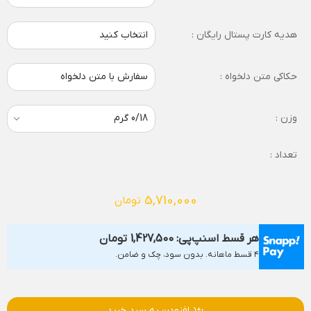
هدیه کارت پستال رایگان :
انتخاب کنید
حکاکی متن دلخواه :
سفارش با متن دلخواه
وزن :
تعداد :
5,710,000
تومان
هر قسط اسنپ‌پی:
1,427,500
تومان
۴ قسط ماهانه. بدون سود، چک و ضامن.
افزودن به سبد خرید