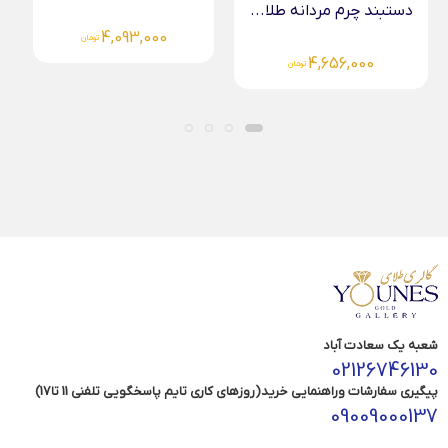
دستبند چرم مردانه طلا...
4,093,000
تومان
4,277,000
تومان
شعبه یک سعادت آباد
02126746130
پیگیری سفارشات وراهنمایی خرید(روزهای کاری تایم پاسخگویی تلفنی 11 تا17)
09009000137