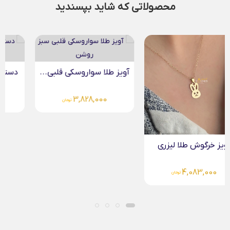
محصولاتی که شاید بپسندید
آویز طلا سواروسکی قلبی...
دستبند لوتوس ( نیلوفر...
3,430,000
3,828,000
تومان
تومان