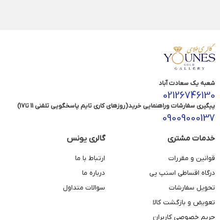
شعبه یک سعادت آباد
02126746130
پیگیری سفارشات وراهنمایی خرید(روزهای کاری تایم پاسخگویی تلفنی 11 تا17)
09009000137
خدمات مشتری
گالری یونس
قوانین و مقررات
ارتباط با ما
درگاه اقساطی اسنپ پی
درباره ما
تحویل سفارشات
سوالات متداول
تعویض و بازگشت کالا
حریم خصوصی کاربران