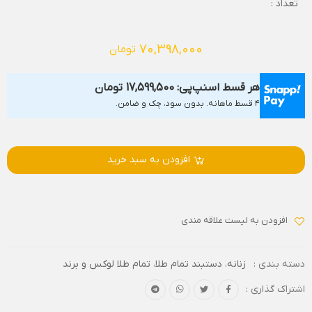
تعداد :
70,398,000
تومان
هر قسط اسنپ‌پی:
17,599,500
تومان
۴ قسط ماهانه. بدون سود، چک و ضامن.
افزودن به سبد خرید
افزودن به لیست علاقه مندی
دسته بندی :
زنانه
،
دستبند تمام طلا
،
تمام طلا لوکس و برند
اشتراک گذاری :