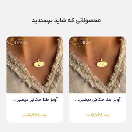
محصولاتی که شاید بپسندید
آویز طلا حکاکی بیضی...
دستبند طلا مارشال کارتیر...
5,210,000
5,768,000
تومان
تومان