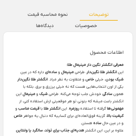
توضیحات
نحوه محاسبه قیمت
خصوصیات
دیدگاه‌ها
اطلاعات محصول
معرفی انگشتر نگین دار مینیمال طلا:
این
انگشتر طلا نگین‌دار
، طراحی
مینیمال
و
ساده‌ای
داره که در عین
شیک بودن
، خیلی
خاص
و متفاوت به نظر میاد.
انگشتر طلا نگین‌دار
یکی از اون انتخاب‌هایی هست که نه خیلی پرزرق و برق، بلکه با
همون
سادگی
خودش جلب توجه می‌کنه. طراحی
شیک
و
مینیمال
این
انگشتر باعث میشه که بتونی تو هر موقعیتی ازش استفاده کنی، از
مهمونی‌ها
گرفته تا استفاده
روزمره
. این
انگشتر طلا
با
قیمت مناسب
و
کیفیت بالا
، گزینه فوق‌العاده‌ای برای کساییه که دنبال یه جواهر
خاص
و در عین حال
ساده
هستن.
علاوه بر این، این انگشتر
هدیه‌ای جذاب برای تولد، سالگرد یا ولنتاین