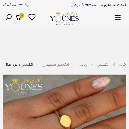
09009000137
قیمت لحظه‌ای طلا: 18,523,000 تومان
0
منو
خانه
انگشتر
زنانه
انگشتر مینیمال
انگشتر دایره طلا