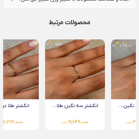
محصولات مرتبط
انگشتر سه نگین طلا...
انگشتر طلا دو خط...
26,326,000
19,649,000
تومان
تومان