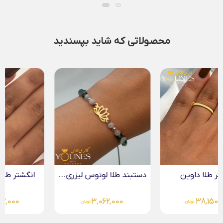
محصولاتی که شاید بپسندید
دستبند طلا لوتوس لیزری...
انگشتر طلا حلقه زنجیری
39,522,000
3,062,000
تومان
تومان