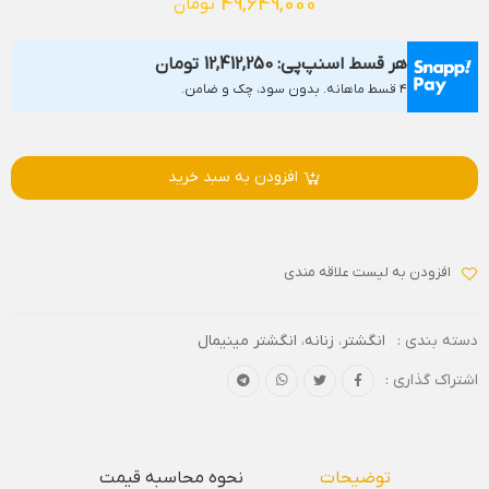
49,649,000
تومان
هر قسط اسنپ‌پی:
12,412,250
تومان
۴ قسط ماهانه. بدون سود، چک و ضامن.
افزودن به سبد خرید
افزودن به لیست علاقه مندی
دسته بندی :
انگشتر
،
زنانه
،
انگشتر مینیمال
اشتراک گذاری :
توضیحات
نحوه محاسبه قیمت