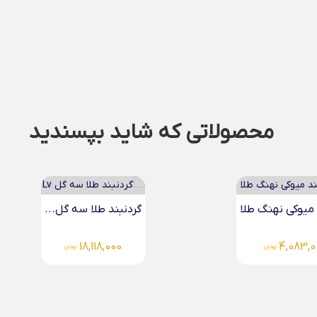
محصولاتی که شاید بپسندید
طلا سه گل...
18,118
تومان