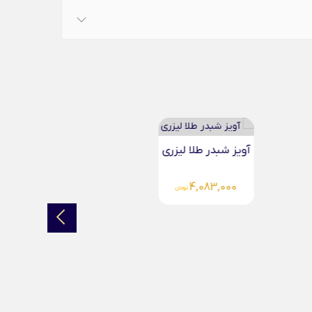
دستبند شبدر ( چهاربرگ‌...
3,675,000
تومان