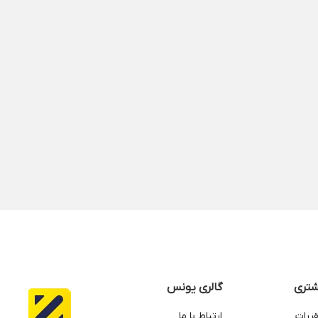
انگشتر مینیمال نگین قرمز
21,180,000
تومان
تری
گالری یونس
قررات
ارتباط با ما