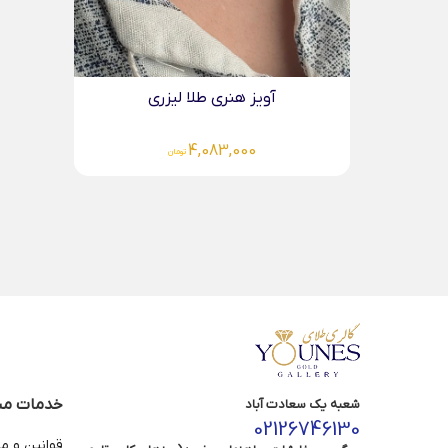
خدمات مش
شعبه یک سعادت آباد
02126746130
قوانین و م