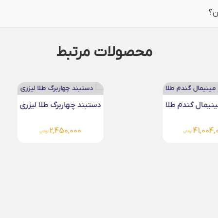
ن؟
محصولات مرتبط
هاربرگ طلا لیزری
آویز شبدر طلا لیزری
4,083,000
2,450,0
تومان
تومان