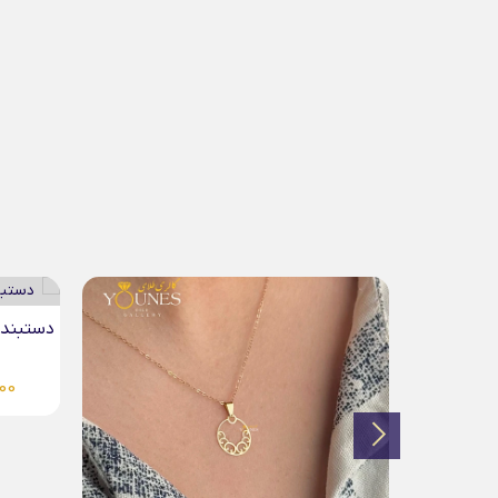
دستبند میوکی نهنگ طلا
گردنبند 
,000
4,083,000
تومان