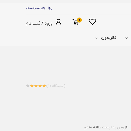
09009000137
0
ورود / ثبت نام
گالریمون
( 10 دیدگاه )
افزودن به لیست علاقه مندی