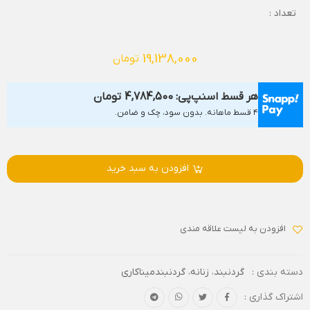
تعداد :
19,138,000
تومان
هر قسط اسنپ‌پی:
4,784,500
تومان
۴ قسط ماهانه. بدون سود، چک و ضامن.
افزودن به سبد خرید
افزودن به لیست علاقه مندی
دسته بندی :
گردنبند
،
زنانه
،
گردنبندمیناکاری
اشتراک گذاری :