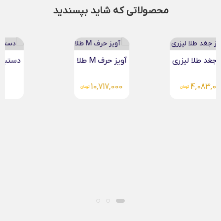
محصولاتی که شاید بپسندید
آویز حرف M طلا
دستبند طلا زنانه چرم...
4,644,000
10,717,000
تومان
تومان