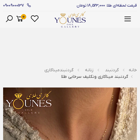
09009000137
قیمت لحظه‌ای طلا: 18,523,000 تومان
0
منو
خانه
گردنبند
زنانه
گردنبندمیناکاری
گردنبند میناکاری ونکلیف سرخابی طلا