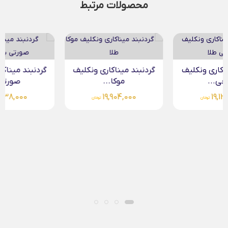
محصولات مرتبط
گردنبند میناکاری ونکلیف
گردنبند میناکاری ونکلیف
موکا...
صورتی...
19,138,000
19,904,000
تومان
تومان