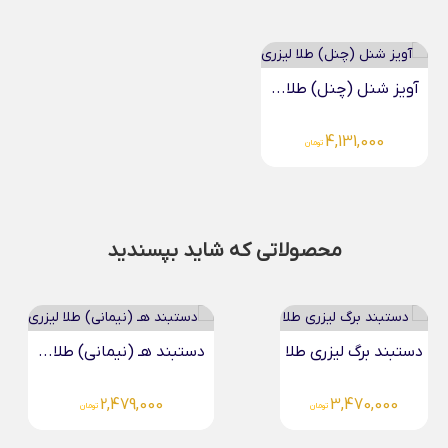
آویز شنل (چنل) طلا...
4,131,000
تومان
محصولاتی که شاید بپسندید
ا
دستبند هـ (نیمانی) طلا...
آویز رولکس طلا
5,763,000
2,479,000
تومان
تومان