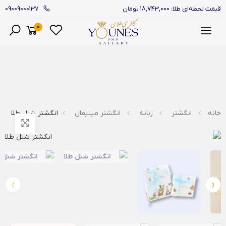
09009000137
قیمت لحظه‌ای طلا: 18,743,000 تومان
0
منو
خانه
انگشتر
زنانه
انگشتر مینیمال
انگشتر شنل طلا
›
‹