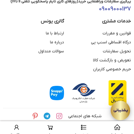
پیگیری سفارشات وراهنمایی خرید(روزهای کاری تایم پاسخگویی تلفنی 11 تا17)
09009000137
خدمات مشتری
گالری یونس
قوانین و مقررات
ارتباط با ما
درگاه اقساطی اسنپ پی
درباره ما
تحویل سفارشات
سوالات متداول
تعویض و بازگشت کالا
حریم خصوصی کاربران
شبکه های اجتماعی
© تمامی حقوق این وبسایت متعلق به مجموعه طلای یونس می باشد.