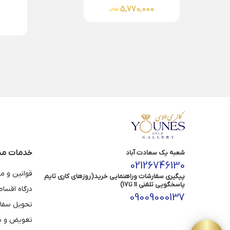
0
4,039,000
تومان
خدمات مش
شعبه یک سعادت آباد
02126746130
قوانین و م
پیگیری سفارشات وراهنمایی خرید(روزهای کاری تایم
پاسخگویی تلفنی 11 تا17)
درگاه اقسا
09009000137
تحویل سفا
تعویض و با