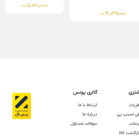
5,770,00
تومان
4,136,000
تومان
تری
گالری یونس
قررات
ارتباط با ما
طی اسنپ پی
درباره ما
رشات
سوالات متداول
زگشت کالا