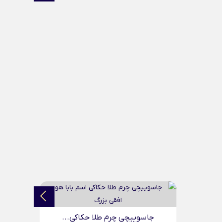
دستبند چرم طلا حکاکی...
4,705,000
تومان
دستبن
...
دستبند چرم مردانه طلا...