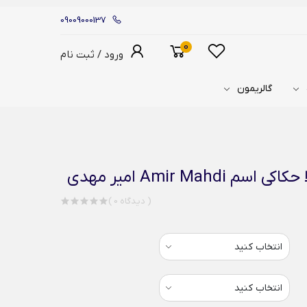
09009000137
0
ورود / ثبت نام
گالریمون
Amir Mah امیر مهدی
( 0 دیدگاه )