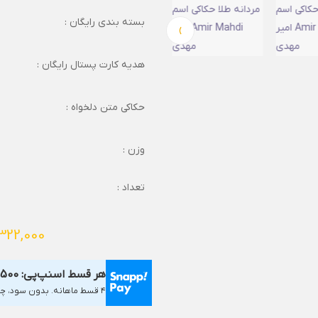
بسته بندی رایگان :
›
هدیه کارت پستال رایگان :
حکاکی متن دلخواه :
وزن :
تعداد :
322,000
هر قسط اسنپ‌پی:
,500
۴ قسط ماهانه. بدون سود، چک و ضامن.