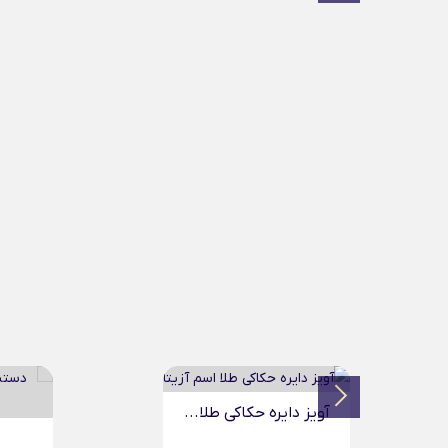
آویز د
دستبند چرم مردانه طلا...