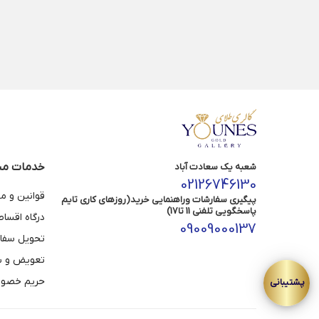
خدمات مش
شعبه یک سعادت آباد
02126746130
قوانین و م
پیگیری سفارشات وراهنمایی خرید(روزهای کاری تایم
پاسخگویی تلفنی 11 تا17)
درگاه اقسا
09009000137
تحویل سفا
تعویض و با
حریم خصوص