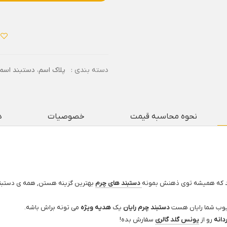
دسته بندی :
پلاک اسم
،
دستبند اسم 
نحوه محاسبه قیمت
خصوصیات
د
 که همیشه توی ذهنش بمونه
دستبند های چرم
بهترین گزینه هستن, همه ی دستبند
حبوب شما رایان هست
دستبند چرم رایان
یک
هدیه ویژه
می تونه براش باشه.
دانه
رو از
یونس گلد گالری
سفارش بده!