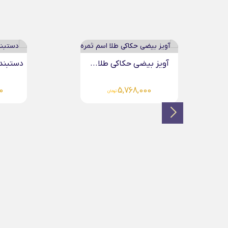
دستبند طلا چرم مردانه...
آویز 
4,321,000
تومان