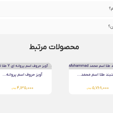
م؟
ن؟
محصولات مرتبط
ز حروف اسم پروانه...
پلاک طلا اسم شهاب...
14,101,000
4,135,000
تومان
تومان