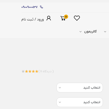
09009000137
0
ورود / ثبت نام
گالریمون
( 11 دیدگاه )