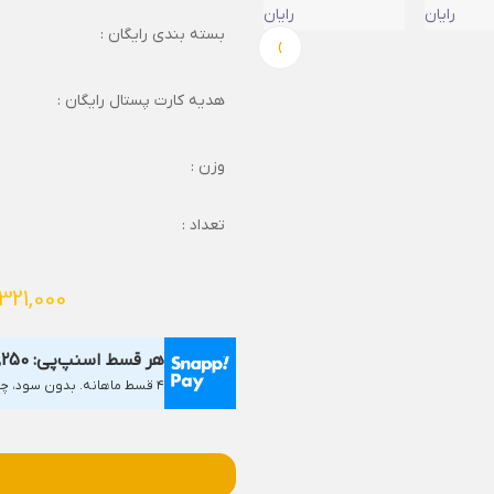
بسته بندی رایگان :
›
هدیه کارت پستال رایگان :
وزن :
تعداد :
321,000
هر قسط اسنپ‌پی:
,250
۴ قسط ماهانه. بدون سود، چک و ضامن.