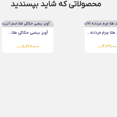
محصولاتی که شاید بپسندید
بیضی حکاکی طلا...
5,768,000
تومان
دستبند چرم مردانه طلا.
4,704,000
تومان