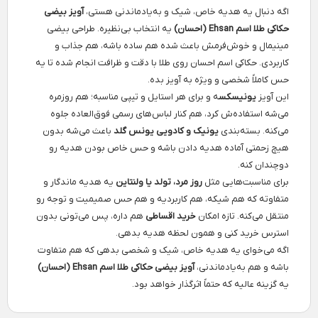
اگه دنبال یه هدیه خاص، شیک و به‌یادماندنی هستی،
آویز بیضی
حکاکی طلا اسم Ehsan (احسان)
یه انتخاب بی‌نظیره. طراحی بیضی
مینیمال و خوش‌فرمش باعث شده هم ساده باشه، هم جذاب و
کاربردی. حکاکی اسم احسان روی طلا با دقت و ظرافت انجام شده تا یه
حس کاملاً شخصی و ویژه به آویز بده.
این آویز
یونیسکس
ه و برای هر استایل و تیپی مناسبه؛ هم روزمره
می‌شه استفاده‌ش کرد، هم کنار لباس‌های رسمی فوق‌العاده جلوه
می‌کنه. بسته‌بندی
یونیک و کادویی یونس گلد
باعث می‌شه بدون
هیچ زحمتی آماده هدیه دادن باشه و حس خاص بودن هدیه رو
دوچندان کنه.
برای مناسبت‌هایی مثل
روز مرد، تولد یا ولنتاین
یه هدیه ماندگار و
متفاوته که هم شیکه، هم کاربردیه و هم حس صمیمیت و توجه رو
منتقل می‌کنه. تازه امکان
خرید اقساطی
هم داره، پس می‌تونی بدون
استرس خرید کنی و همون لحظه هدیه بدهی.
اگه می‌خوای یه هدیه خاص، شیک و شخصی بدهی که هم متفاوت
باشه و هم به‌یادماندنی،
آویز بیضی حکاکی طلا اسم Ehsan (احسان)
یه گزینه عالیه که حتماً اثرگذار خواهد بود.