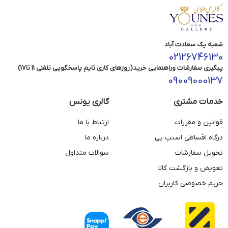
شعبه یک سعادت آباد
02126746130
پیگیری سفارشات وراهنمایی خرید(روزهای کاری تایم پاسخگویی تلفنی 11 تا17)
09009000137
خدمات مشتری
گالری یونس
قوانین و مقررات
ارتباط با ما
درگاه اقساطی اسنپ پی
درباره ما
تحویل سفارشات
سوالات متداول
تعویض و بازگشت کالا
حریم خصوصی کاربران