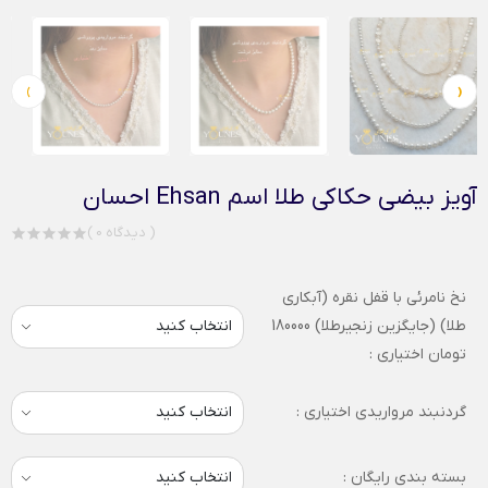
›
‹
آویز بیضی حکاکی طلا اسم Ehsan احسان
( 0 دیدگاه )
نخ نامرئی با قفل نقره (آبکاری
طلا) (جایگزین زنجیرطلا) 180000
تومان اختیاری :
گردنبند مرواریدی اختیاری :
بسته بندی رایگان :