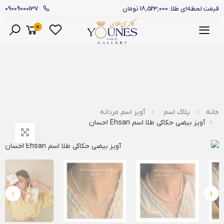
09009000137
قیمت لحظه‌ای طلا: 18,523,000 تومان
0
منو
خانه
پلاک اسم
آویز اسم مردانه
آویز بیضی حکاکی طلا اسم Ehsan احسان
›
‹