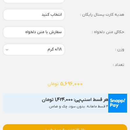
هدیه کارت پستال رایگان :
انتخاب کنید
حکاکی متن دلخواه :
سفارش با متن دلخواه
وزن :
تعداد :
5,696,000
تومان
هر قسط اسنپ‌پی:
1,424,000
تومان
۴ قسط ماهانه. بدون سود، چک و ضامن.
افزودن به سبد خرید