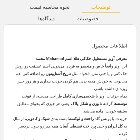
توضیحات
نحوه محاسبه قیمت
خصوصیات
دیدگاه‌ها
اطلاعات محصول
معرفی آویز مستطیل حکاکی طلا اسم Mohamad محمد:
این آویز واقعاً
خاص و منحصر به فرد
ه. می‌تونی اسم عشقت رو روش
حک کنی و یا حتی متن دلخواه مثل
تاریخ آشناییتون
رو اضافه کنی. هم
می‌تونی به خودش هدیه بدی، هم گردن خودت بندازی و هر روز حس
ویژه‌ای داشته باشی.
تمام جزئیات آویز با
شخصی‌سازی کامل
طراحی می‌شه، از
فونت
نوشته‌ها
گرفته تا
وزن و شکل پلاک
. یعنی هر چیزی که بخوای مطابق
سلیقه خودت آماده می‌شه.
خریدت با یونس گلد
راحت و لوکس
ه؛ بسته‌بندی
شیک و کادویی
، ارسال
به
کل ایران
و حتی
پرداخت قسطی آسان
همه چیز رو بدون دردسر
کرده.