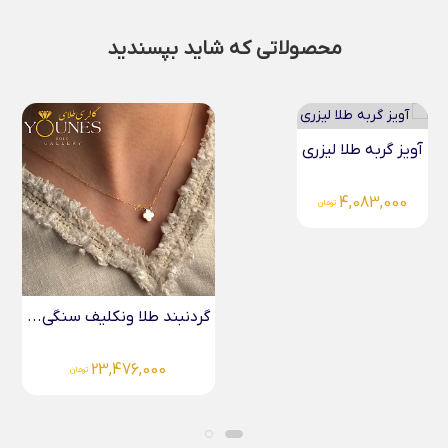
محصولاتی که شاید بپسندید
دستبند قلب لاو (...
3,430,000
تومان
گردنبند طلا ونکلیف سنگی...
23,476,000
تومان