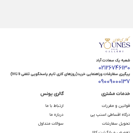
شعبه یک سعادت آباد
02126746130
پیگیری سفارشات وراهنمایی خرید(روزهای کاری تایم پاسخگویی تلفنی 11 تا17)
09009000137
خدمات مشتری
گالری یونس
قوانین و مقررات
ارتباط با ما
درگاه اقساطی اسنپ پی
درباره ما
تحویل سفارشات
سوالات متداول
تعویض و بازگشت کالا