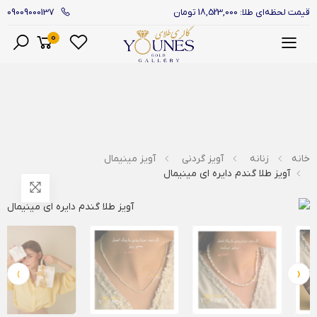
09009000137
قیمت لحظه‌ای طلا: 18,523,000 تومان
0
منو
خانه
زنانه
آویز گردنی
آویز مینیمال
آویز طلا گندم دایره ای مینیمال
›
‹