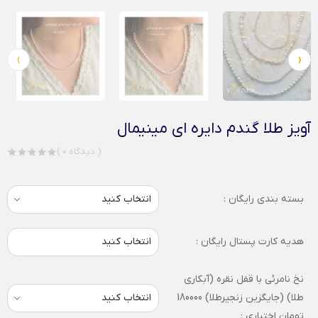
›
‹
آویز طلا گندم دایره ای مینیمال
( 0 دیدگاه )
بسته بندی رایگان :
هدیه کارت پستال رایگان :
انتخاب کنید
نخ نامرئی با قفل نقره (آبکاری
طلا) (جایگزین زنجیرطلا) 180000
تومان اختیاری :