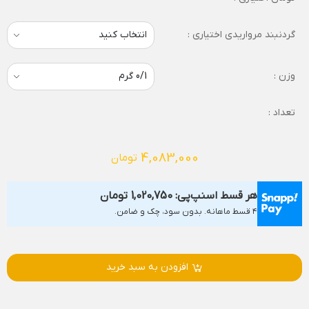
گردنبند مرواریدی اختیاری :
وزن :
تعداد :
4,083,000
تومان
هر قسط اسنپ‌پی:
1,020,750
تومان
۴ قسط ماهانه. بدون سود، چک و ضامن.
افزودن به سبد خرید