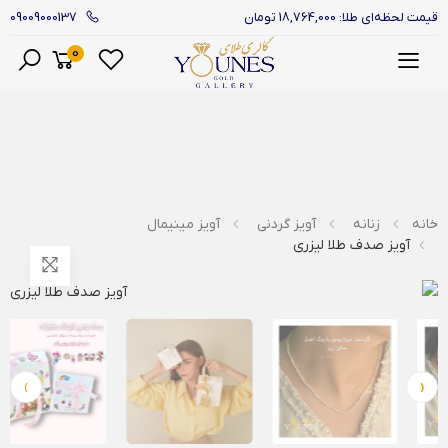
09009000137
قیمت لحظه‌ای طلا: 18,764,000 تومان
0
منو
خانه
زنانه
آویز گردنی
آویز مینیمال
آویز صدف طلا لیزری
›
‹