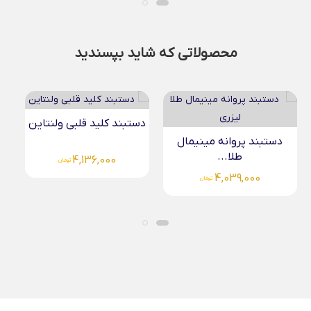
محصولاتی که شاید بپسندید
دستبند کلید قلبی ولنتاین
آویز دو قلب تو...
ال
4,136,000
4,136,000
تومان
تومان