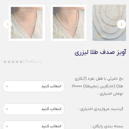
›
‹
آویز صدف طلا لیزری
( 21 دیدگاه )
نخ نامرئی با قفل نقره (آبکاری
طلا) (جایگزین زنجیرطلا) 180000
تومان اختیاری :
گردنبند مرواریدی اختیاری :
بسته بندی رایگان :