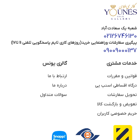
شعبه یک سعادت آباد
02126746130
پیگیری سفارشات وراهنمایی خرید(روزهای کاری تایم پاسخگویی تلفنی 11 تا17)
09009000137
خدمات مشتری
گالری یونس
قوانین و مقررات
ارتباط با ما
درگاه اقساطی اسنپ پی
درباره ما
تحویل سفارشات
سوالات متداول
تعویض و بازگشت کالا
حریم خصوصی کاربران