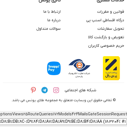
خدمات مشتری
گالری یونس
قوانین و مقررات
ارتباط با ما
درگاه اقساطی اسنپ پی
درباره ما
تحویل سفارشات
سوالات متداول
تعویض و بازگشت کالا
حریم خصوصی کاربران
شبکه های اجتماعی
© تمامی حقوق این وبسایت متعلق به مجموعه طلای یونس می باشد.
eptions
Views
25
Route
Queries
172
Models
424
Mails
Gate
Session
Request