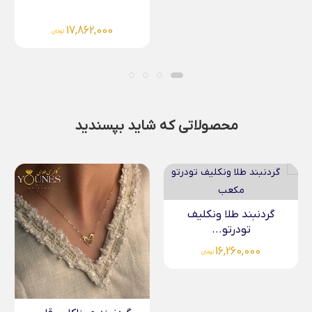
17,862,000
تومان
محصولاتی که شاید بپسندید
گردنبند طلا ونکلیف
تودرتو...
16,260,000
تومان