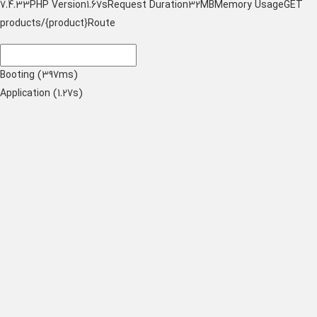
7.4.33
PHP Version
1.67s
Request Duration
32MB
Memory Usage
GET
products/{product}
Route
Booting (397ms)
Application (1.27s)
1.27s
1 x Application (76.02%)
397.46ms
1 x Booting (23.86%)
25 templates were rendered
frontend.products.show
(resources/views/frontend/products/show.blade.php)
12
blade
Params
product
0
attributes
1
relatedProducts
2
similarProducts
3