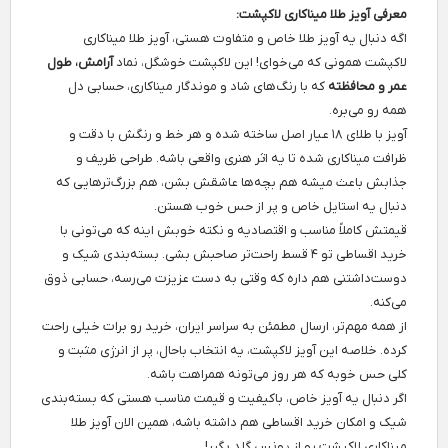
معرفی آویز طلا میناکاری لاکپشت:
اگه دنبال یه آویز طلا خاص و متفاوت هستی، آویز طلا میناکاری
لاکپشت همونی که می‌خوای! این لاکپشت خوشگل، نماد
آرامش، طول
عمر و محافظته
که با رنگ‌های شاد و موندگار میناکاری، حسابی دل
همه رو می‌بره.
آویز با طلای ۱۸ عیار اصل ساخته شده و هر خط و رنگش با دقت و
ظرافت میناکاری شده تا یه اثر هنری واقعی باشه. طراحی ظریف و
جذابش باعث میشه هم بچه‌ها عاشقش بشن، هم بزرگ‌ترهایی که
دنبال یه استایل خاص و پر از حس خوب هستن.
قیمتش کاملاً مناسب و اقتصادیه و نکته خوبش اینه که می‌تونی با
خرید اقساطی تو ۴ قسط راحت‌تر صاحبش بشی. بسته‌بندی شیک و
دوست‌داشتنی هم داره که وقتی به دست عزیزت می‌رسه، حسابی ذوق
می‌کنه.
از همه مهم‌تر، ارسال مطمئن به سراسر ایران، خرید رو برات خیلی راحت
کرده. خلاصه این آویز لاکپشت، یه انتخاب باحال، پر از انرژی مثبت و
کلی حس خوبه که هر روز می‌تونه همراهت باشه.
اگر دنبال یه آویز خاص، باکیفیت و قیمت مناسب هستی که بسته‌بندی
شیک و امکان خرید اقساطی هم داشته باشه، همین الان آویز طلا
میناکاری لاکپشت رو از یونس گلد بگیر!