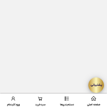
productCategories
10
parents
11
loggedin_user
12
site_settings
13
gold_price
14
__currentLoopData
15
parent
16
loop
17
mobileGalleryImages
18
topRowImages
19
bottomRowImages
20
row
21
index
22
صفحه اصلی
دسته‌بندی‌ها
سبدخرید
ورود/ثبت‌نام