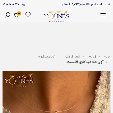
09009000137
قیمت لحظه‌ای طلا: 18,523,000 تومان
0
منو
خانه
زنانه
آویز گردنی
آویزمیناکاری
آویز طلا میناکاری لاکپشت