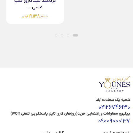
گردنبند میناکاری قلب
مسی...
19,138,000
تومان
شعبه یک سعادت آباد
02126746130
پیگیری سفارشات وراهنمایی خرید(روزهای کاری تایم پاسخگویی تلفنی 11 تا17)
09009000137