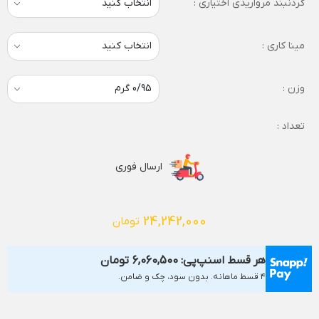
گردنبند مرواریدی اختیاری :
مینا کاری :
وزن :
تعداد :
ارسال فوری
24,242,000
تومان
هر قسط اسنپ‌پی:
6,060,500
تومان
۴ قسط ماهانه. بدون سود، چک و ضامن.