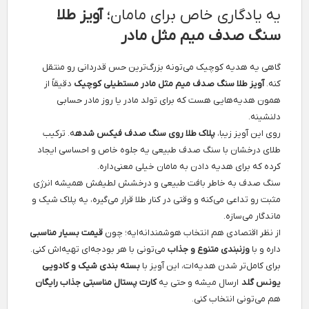
یه یادگاری خاص برای مامان؛
آویز طلا
سنگ صدف میم مثل مادر
گاهی یه هدیه کوچیک می‌تونه بزرگ‌ترین حس قدردانی رو منتقل
کنه.
آویز طلا سنگ صدف میم مثل مادر مستطیلی کوچیک
دقیقاً از
همون هدیه‌هایی هست که برای تولد مادر یا روز مادر حسابی
دلنشینه.
روی این آویز زیبا،
پلاک طلا روی سنگ صدف فیکس شده
ه. ترکیب
طلای درخشان با سنگ صدف طبیعی یه جلوه خاص و احساسی ایجاد
کرده که برای هدیه دادن به مامان خیلی معنی‌داره.
سنگ صدف به خاطر بافت طبیعی و درخشش لطیفش همیشه انرژی
مثبت رو تداعی می‌کنه و وقتی در کنار طلا قرار می‌گیره، یه پلاک شیک و
ماندگار می‌سازه.
از نظر اقتصادی هم انتخاب هوشمندانه‌ایه؛ چون
قیمت بسیار مناسبی
داره و با
وزنبندی متنوع و جذاب
می‌تونی با هر بودجه‌ای تهیه‌اش کنی.
برای کامل‌تر شدن هدیه‌ات، این آویز با
بسته بندی شیک و کادویی
یونس گلد
ارسال میشه و حتی یه
کارت پستال مناسبتی جذاب رایگان
هم می‌تونی انتخاب کنی.