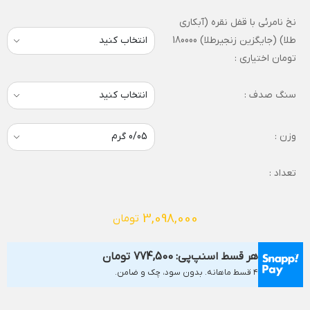
نخ نامرئی با قفل نقره (آبکاری
طلا) (جایگزین زنجیرطلا) 180000
تومان اختیاری :
سنگ صدف :
وزن :
تعداد :
3,098,000
تومان
هر قسط اسنپ‌پی:
774,500
تومان
۴ قسط ماهانه. بدون سود، چک و ضامن.