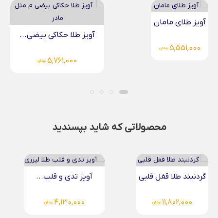
آویز طلا حکاکی بیضی...
آویز طلا حکاکی دایره...
6,195,000
5,761,000
تومان
تومان
محصولاتی که شاید بپسندید
آویز تدی و قلب...
دستبند طلا زنانه چرم...
4,130,000
تومان
4,316,000
تومان