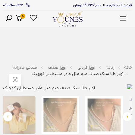
09009000137
قیمت لحظه‌ای طلا: 18,737,000 تومان
0
منو
خانه
زنانه
آویز گردنی
آویز صدف
صدفی مادرانه
آویز طلا سنگ صدف میم مثل مادر مستطیلی کوچیک
›
‹