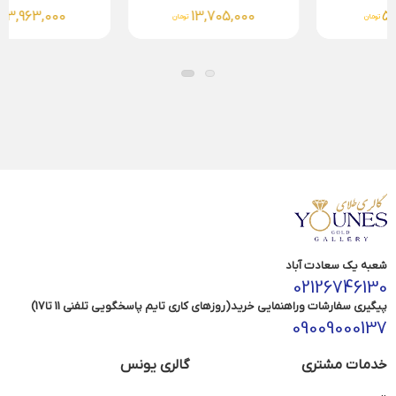
13,963,000
13,705,000
تومان
تومان
شعبه یک سعادت آباد
02126746130
پیگیری سفارشات وراهنمایی خرید(روزهای کاری تایم پاسخگویی تلفنی 11 تا17)
09009000137
خدمات مشتری
گالری یونس