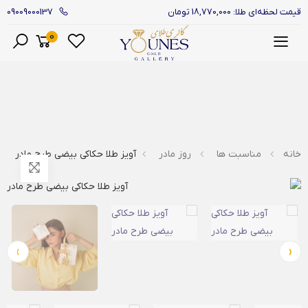
09009000137
قیمت لحظه‌ای طلا: 18,770,000 تومان
0
منو
خانه
مناسبت ها
روز مادر
آویز طلا حکاکی بیضی طرح مادر
›
‹