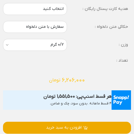
هدیه کارت پستال رایگان :
انتخاب کنید
حکاکی متن دلخواه :
سفارش با متن دلخواه
وزن :
تعداد :
6,206,000
تومان
هر قسط اسنپ‌پی:
1,551,500
تومان
۴ قسط ماهانه. بدون سود، چک و ضامن.
افزودن به سبد خرید