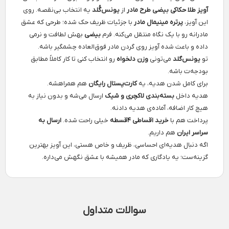
آویز طلا حکاکی بیضی طرح مادر
از
یونس‌گُلد
یه انتخاب بی‌نقصه. روی
این آویز،
پرتره مینیمال مادر
با جزئیات ظریف حک شده؛ طرحی که عشق
مادرانه رو با یک نگاه منتقل می‌کنه. فرم
بیضی
بهش لطافت و نرمی
داده و باعث شده آویز روی گردن مادر فوق‌العاده چشمگیر باشه.
تو
یونس‌گلد
می‌تونی
وزن دلخواه
رو انتخاب کنی تا کار کاملاً مطابق
بودجه‌ت باشه.
برای کامل شدن هدیه، یه
کارت‌پستال رایگان
هم همراهشه.
هدیه داخل
بسته‌بندی لاکچری و شیک
ارسال می‌شه و بدون نیاز به
هیچ کار اضافه، آماده‌ی هدیه دادنه.
پرداخت هم با
خرید اقساطی ۴قسطه
خیلی راحت شده.
ارسال به
سراسر ایران
هم داریم.
اگه دنبال هدیه‌ای احساسی، ظریف و خاص هستی، این آویز بهترین
گزینه‌ست؛ یه یادگاری که مادر همیشه با عشق نگهش می‌داره.
سوالات متداول