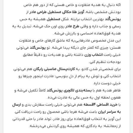
اگه دنبال یه هدیه متفاوت و خاص هستی که از دور هم خاص
بودنش مشخص باشه،
آویز طلا حکاکی مستطیل طراحی مادر
از
یونس‌گُلد
بهترین انتخاب برایته. شکل
مستطیل
همیشه یه حس
رسمی و جذاب داره و وقتی
طرح مادر
روی اون حک می‌شه، تبدیل به یه
هدیه فوق‌العاده احساسی و باارزش می‌شه.
این مدل مخصوص مادرهایی‌یه که عاشق کارهای خاص و متفاوت
هستن؛ چیزی که کمتر جای دیگه پیدا می‌شه. تو
یونس‌گلد
می‌تونی
خیلی راحت
انتخاب وزن
داشته باشی و هدیه‌ت رو دقیقاً مطابق
بودجه‌ت تنظیم کنی.
برای شخصی‌تر شدن کادو، یه
کارت‌پستال مناسبتی رایگان
هم می‌تونی
انتخاب کنی و توش یه پیام از دل بنویسی؛ مادرت اینجور چیزها رو
خیلی دوست داره.
ظاهر هدیه هم با
بسته‌بندی لاکچری یونس‌گلد
کاملاً تکمیل می‌شه و
همون لحظه اول یه حس عالی به مادرت می‌ده.
با
خرید اقساطی ۴قسطه
هم می‌تونی خیلی راحت سفارش بدی و
ارسال
به سراسر ایران
باعث می‌شه هرجا باشی محصول رو راحت دریافت کنی.
این آویز یه انتخاب فوق‌العاده برای روز مادر، تولد مادر یا حتی قدردانی
از زحماتشه؛ یه یادگاری که همیشه روی گردنش می‌درخشه.