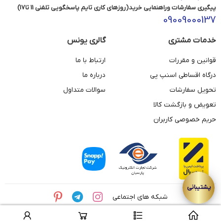
پیگیری سفارشات وراهنمایی خرید(روزهای کاری تایم پاسخگویی تلفنی 11 تا17)
09009000137
خدمات مشتری
گالری یونس
قوانین و مقررات
ارتباط با ما
درگاه اقساطی اسنپ پی
درباره ما
تحویل سفارشات
سوالات متداول
تعویض و بازگشت کالا
حریم خصوصی کاربران
شبکه های اجتماعی
© تمامی حقوق این وبسایت متعلق به مجموعه طلای یونس می باشد.