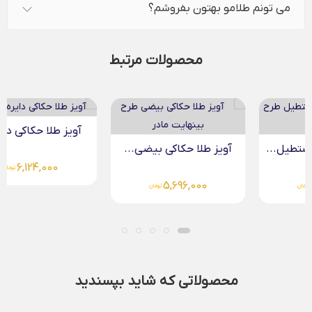
می تونم طلامو بهتون بفروشم؟
محصولات مرتبط
آویز طلا حکاکی دایره...
آویز طلا حکاکی بیضی...
6,124,000
تومان
5,696,000
تومان
محصولاتی که شاید بپسندید