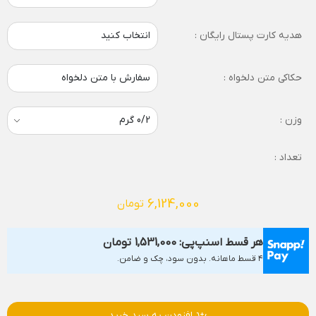
هدیه کارت پستال رایگان :
انتخاب کنید
حکاکی متن دلخواه :
سفارش با متن دلخواه
وزن :
تعداد :
6,124,000
تومان
هر قسط اسنپ‌پی:
1,531,000
تومان
۴ قسط ماهانه. بدون سود، چک و ضامن.
افزودن به سبد خرید