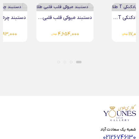
دستبند میوکی قلب قلبی...
دستبند چرم پروانه طلا
4,083,000
4,654,000
تومان
تومان
شعبه یک سعادت آباد
02126746130