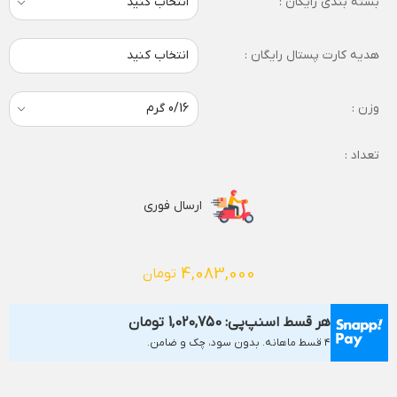
بسته بندی رایگان :
هدیه کارت پستال رایگان :
انتخاب کنید
وزن :
تعداد :
ارسال فوری
4,083,000
تومان
هر قسط اسنپ‌پی:
1,020,750
تومان
۴ قسط ماهانه. بدون سود، چک و ضامن.