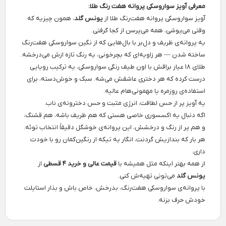
معرفی آویز سواروسکی پروانه هفت رنگ طلا:
آویز سواروسکی پروانه هفت‌رنگ طلا از
یونس گلد
، همون چیزیه که
وقتی می‌پوشی، همه می‌پرسن از کجا گرفتی.
یه پروانه‌ی ظریف و دل‌بر با بال‌هایی که از نگین‌ سواروسکی هفت‌رنگ
ساخته شدن — هر زاویه‌ای که بچرخونی، یه رنگ تازه ازش می‌درخشه.
طلای ۱۸ عیار براقش با اون طیف رنگی سواروسکی، یه ترکیب رویایی
درست کرده که هر دختری عاشقش می‌شه. سبک و خوش‌دسته، برای
استفاده‌ی روزمره یا مهمونی‌هام عالیه.
یه آویز پر از حس لطافت، انرژی مثبت و حس دخترونه‌ی ناب.
اگه دنبال یه اکسسوری خاصی هستی که هم ظریف باشه، هم قشنگ،
و هم پر از رنگ و درخشش، این پروانه‌ی خوشگل دقیقاً انتخاب توئه.
هر بار که بندازیش گردنت، انگار یه تیکه از رنگین‌کمان رو با خودت
داری.
از همه بهتر اینکه مثل همیشه با
قیمت عالی و خرید ۴ قسطی
از
یونس گلد
می‌تونی تهیه‌ش کنی.
با پروانه‌ی سواروسکی هفت‌رنگ، بدرخش، خاص باش و بذار استایلت
خودش حرف بزنه.