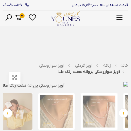
09009000137
قیمت لحظه‌ای طلا: 18,523,000 تومان
0
منو
خانه
زنانه
آویز گردنی
آویز سواروسکی
آویز سواروسکی پروانه هفت رنگ طلا
›
‹