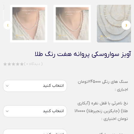
›
‹
آویز سواروسکی پروانه هفت رنگ طلا
( 0 دیدگاه )
سنگ های رنگی 245000تومان
اجباری :
نخ نامرئی با قفل نقره (آبکاری
طلا) (جایگزین زنجیرطلا) 180000
تومان اختیاری :