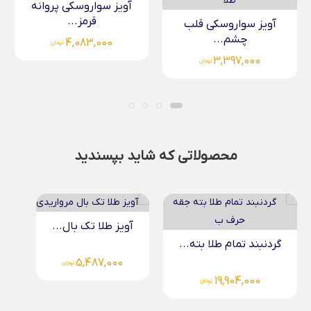
آویز سواروسکی پروانه
قرمز...
آویز سواروسکی پروانه
سرخابی...
4,083,000
تومان
4,083,000
تومان
محصولاتی که شاید بپسندید
آویز طلا تک بال...
دستبند طلا زنانه چرمی...
5,487,000
تومان
4,644,000
تومان