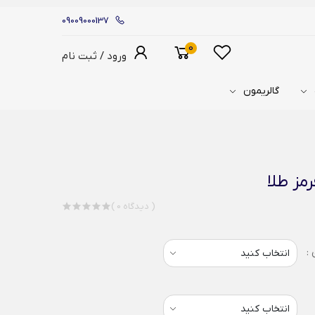
09009000137
0
ورود / ثبت نام
گالریمون
مز طلا
( 0 دیدگاه )