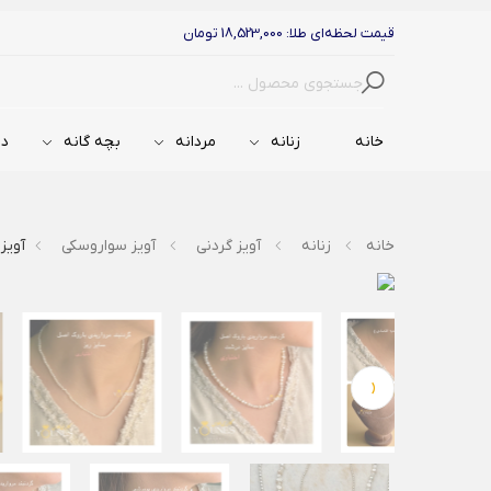
قیمت لحظه‌ای طلا: 18,523,000 تومان
جستجو
خانه
زنانه
مردانه
بچه گانه
دس
خانه
زنانه
آویز گردنی
آویز سواروسکی
آویز
‹