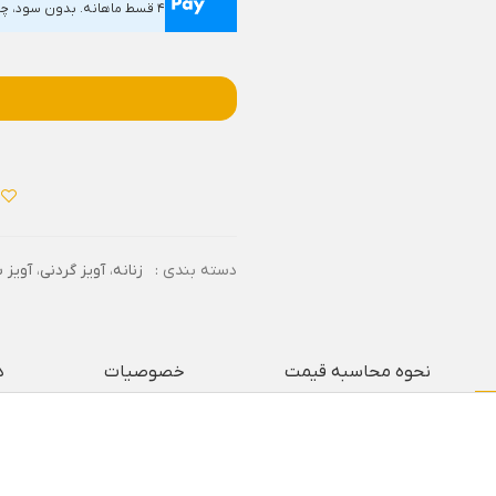
۴ قسط ماهانه. بدون سود، چک و ضامن.
دسته بندی :
زنانه
،
آویز گردنی
،
آویز 
نحوه محاسبه قیمت
خصوصیات
د