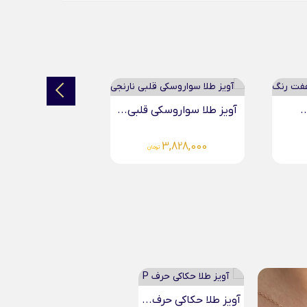
آویز طلا سواروسکی قلبی...
آویز طلا
0
3,572,000
تومان
گردنبند 