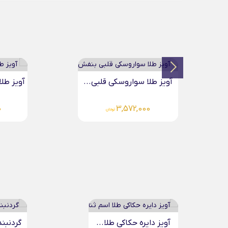
آویز طلا سواروسکی قلبی...
آو
5,104,000
تومان
گردنبند تمام طلا چند...