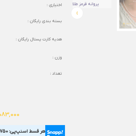
اختیاری :
›
بسته بندی رایگان :
هدیه کارت پستال رایگان :
وزن :
تعداد :
083,000
هر قسط اسنپ‌پی:
,750