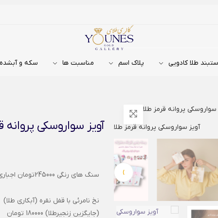
تبند طلا کادویی
پلاک اسم
مناسبت ها
سکه و آبشده
 سواروسکی پروانه قرمز طلا
آویز سواروسکی پروانه قر
›
سنگ های رنگی 245000تومان اجباری :
نخ نامرئی با قفل نقره (آبکاری طلا)
(جایگزین زنجیرطلا) 180000 تومان