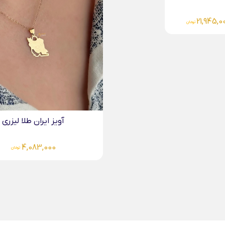
5,487,000
تومان
آویز ایران طلا لیزری
4,083,000
تومان