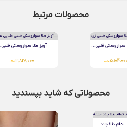
محصولات مرتبط
یز طلا سواروسکی قلبی...
آویز طلا سواروسکی قلبی...
3,828,000
3,828,000
تومان
تومان
محصولاتی که شاید بپسندید
آویز طلا حکاکی حرف...