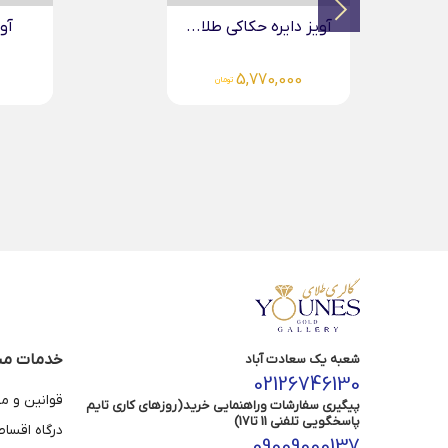
آویز دایره حکاکی طلا...
آویز ب
0
6,204,000
تومان
خدمات مش
شعبه یک سعادت آباد
02126746130
قوانین و م
پیگیری سفارشات وراهنمایی خرید(روزهای کاری تایم
پاسخگویی تلفنی 11 تا17)
درگاه اقسا
09009000137