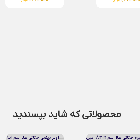
6,204,000
5,770,00
تومان
تومان
محصولاتی که شاید بپسندید