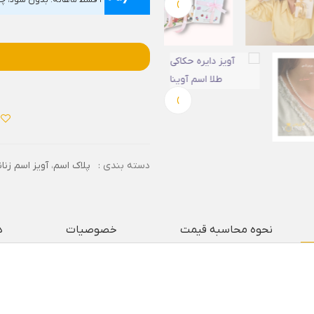
›
۴ قسط ماهانه. بدون سود، چک و ضامن.
›
دسته بندی :
پلاک اسم
،
آویز اسم زنان
نحوه محاسبه قیمت
خصوصیات
د