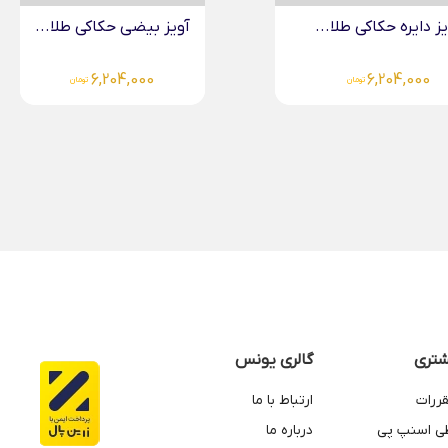
یضی حکاکی طلا...
آویز دایره حکاکی طلا...
5,770,000
6,204,00
تومان
تومان
تری
گالری یونس
قررات
ارتباط با ما
طی اسنپ پی
درباره ما