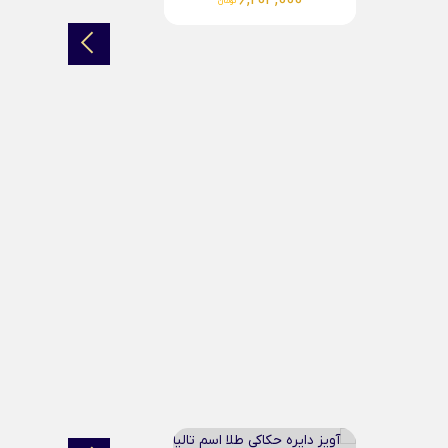
00
آویز بیضی حکاکی طلا...
5,770,000
تومان