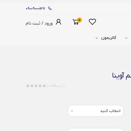
09009000137
0
ورود / ثبت نام
گالریمون
 آوینا
( 0 دیدگاه )