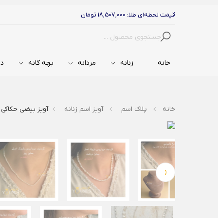
قیمت لحظه‌ای طلا: 18,507,000 تومان
جستجو
خانه
زنانه
مردانه
بچه گانه
دس
خانه
پلاک اسم
آویز اسم زنانه
آویز بیضی حکاکی ط
‹