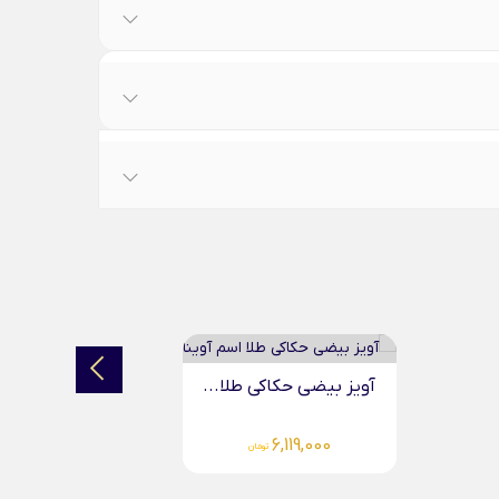
آویز بیضی حکاکی طلا...
آویز د
5,691,000
تومان