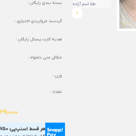
بسته بندی رایگان :
›
گردنبند مرواریدی اختیاری :
هدیه کارت پستال رایگان :
حکاکی متن دلخواه :
وزن :
تعداد :
,691,000
هر قسط اسنپ‌پی:
,750