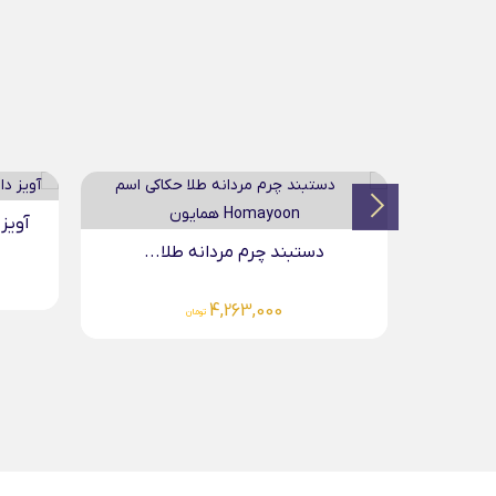
آویز دایره حکاکی طلا...
لا...
5,691,000
تومان