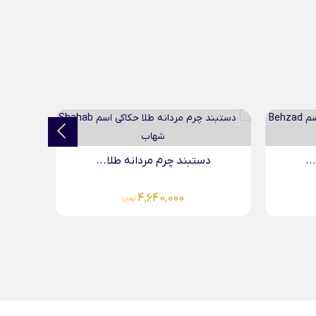
آویز بیضی حکاکی طلا...
ا...
5,691,000
تومان