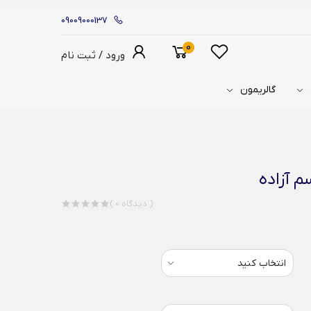
09009000137
0
ورود / ثبت نام
گالریمون
م آزاده
( 0 دیدگاه )