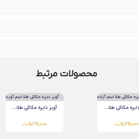
محصولات مرتبط
 دایره حکاکی طلا...
آویز بیضی حکاکی طلا...
6,119,000
5,691,000
تومان
تومان