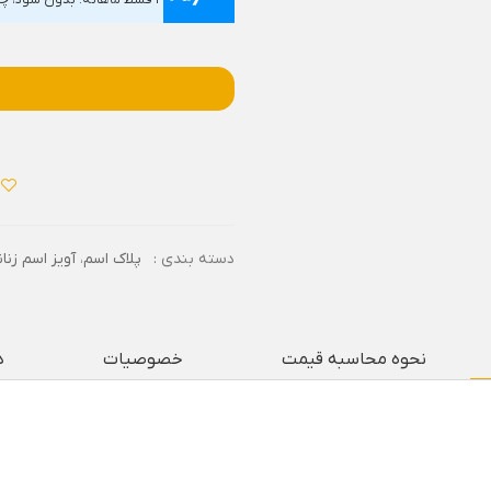
۴ قسط ماهانه. بدون سود، چک و ضامن.
دسته بندی :
پلاک اسم
،
آویز اسم زنان
نحوه محاسبه قیمت
خصوصیات
د