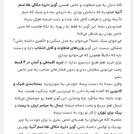
اگه دنبال یه چیز متفاوت و خاص هستی،
آویز دایره حکاکی طلا اسم
آتینا
همونیه که دنبالش بودی. یه دایره‌ی ساده و شیک که اسم
«آتینا» روش با ظرافت کامل حک شده و باعث میشه هرکی ببینه،
مجذوبش بشه. این آویز نه فقط یه زیوره، یه تکه طلاست که حس
خاص بودن رو منتقل می‌کنه.
می‌خوای سبک باشه؟ می‌خوای یه مدل سنگین و لاکچری داشته باشی؟
مشکلی نیست، این آویز
وزن‌های متفاوت و قابل انتخاب
داره و دستت
بازه که دقیقاً همونی که می‌خوایو برداری.
برای خرید هم هیچ دردسری نداره؛ با
خرید اقساطی و آسان در ۴ قسط
راحت می‌تونی سفارش بدی و بدون فشار مالی صاحب یه چیز خاص
بشی.
وقتی بسته به دستت برسه، خودش یه سورپرایزه؛
بسته‌بندی شیک و
کادویی
که آماده هدیه دادن به عزیزترین افراد زندگیت هست. چه
تولد باشه، چه سالگرد، چه ولنتاین، این آویز همه رو خوشحال می‌کنه.
ارسال هم سریع و راحت انجام میشه؛
ارسال به سراسر ایران با پست
و
پیک برای تهران
تا کار تو زود به دستت برسه.
خلاصه، اگه می‌خوای یه هدیه‌ی خاص بخری یا برای خودت یه چیز
یونیک و لوکس داشته باشی،
آویز دایره حکاکی طلا اسم آتینا
بهترین