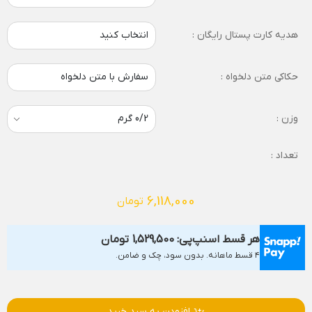
هدیه کارت پستال رایگان :
انتخاب کنید
حکاکی متن دلخواه :
سفارش با متن دلخواه
وزن :
تعداد :
6,118,000
تومان
هر قسط اسنپ‌پی:
1,529,500
تومان
۴ قسط ماهانه. بدون سود، چک و ضامن.
افزودن به سبد خرید