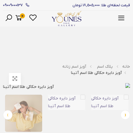
09009000137
قیمت لحظه‌ای طلا: 18,505,000 تومان
0
منو
خانه
پلاک اسم
آویز اسم زنانه
آویز دایره حکاکی طلا اسم آتینا
›
‹