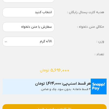
هدیه کارت پستال رایگان :
انتخاب کنید
حکاکی متن دلخواه :
سفارش با متن دلخواه
وزن :
تعداد :
5,696,000
تومان
هر قسط اسنپ‌پی:
1,424,000
تومان
۴ قسط ماهانه. بدون سود، چک و ضامن.
افزودن به سبد خرید