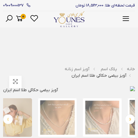
09009000137
قیمت لحظه‌ای طلا: 18,523,000 تومان
0
منو
خانه
پلاک اسم
آویز اسم زنانه
آویز بیضی حکاکی طلا اسم ایران
›
‹