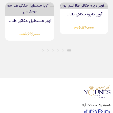
آویز دایره حکاکی طلا...
آویز مستطیل حکاکی طلا...
5,696,000
تومان
5,696,000
تومان
شعبه یک سعادت آباد
02126746130