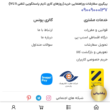
پیگیری سفارشات وراهنمایی خرید(روزهای کاری تایم پاسخگویی تلفنی 11 تا17)
09009000137
خدمات مشتری
گالری یونس
قوانین و مقررات
ارتباط با ما
درگاه اقساطی اسنپ پی
درباره ما
تحویل سفارشات
سوالات متداول
تعویض و بازگشت کالا
حریم خصوصی کاربران
شبکه های اجتماعی
© تمامی حقوق این وبسایت متعلق به مجموعه طلای یونس می باشد.