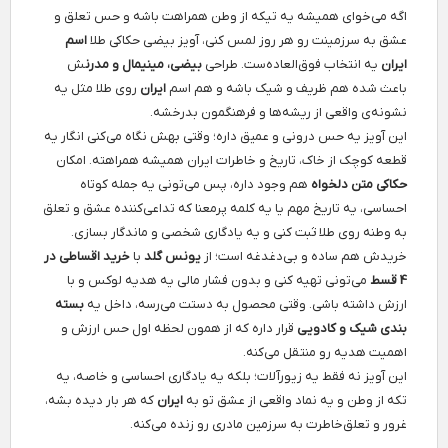
اگه می‌خوای همیشه یه تیکه از وطن همراهت باشه و حس تعلق و
عشق به سرزمینت رو هر روز لمس کنی، آویز بیضی حکاکی طلا
اسم
ایران
یه انتخاب فوق‌العاده‌ست. طراحی
بیضی، مینیمال و مدرن
ش
باعث شده هم ظریف و شیک باشه و هم اسم
ایران
روی طلا مثل یه
نشونه‌ی واقعی از ریشه‌ها و فرهنگمون بدرخشه.
این آویز یه حس درونی و عمیق داره؛ وقتی بهش نگاه می‌کنی انگار یه
قطعه کوچک از خاک، تاریخ و خاطرات ایران همیشه همراهته. امکان
حکاکی متن دلخواه
هم وجود داره، پس می‌تونی یه جمله کوتاه
احساسی، یه تاریخ مهم یا یه کلمه پرمعنا که تداعی‌کننده عشق و تعلق
به وطنه روی طلا ثبت کنی و یه یادگاری شخصی و ماندگار بسازی.
خریدش هم ساده و بی‌دغدغه است؛ از
یونس گلد
با
خرید اقساطی در
4 قسط
می‌تونی تهیه کنی و بدون فشار مالی یه هدیه لوکس و با
ارزش داشته باشی. وقتی محصول به دستت می‌رسه، داخل یه
بسته
بندی شیک و کادویی
قرار داره که از همون لحظه اول حس ارزش و
اهمیت هدیه رو منتقل می‌کنه.
این آویز نه فقط یه زیورآلات؛ بلکه یه یادگاری احساسی و خاصه، یه
تکه از وطن و یه نماد واقعی از عشق تو به
ایران
که هر بار دیده بشه،
غرور و تعلق‌خاطرت به سرزمین مادری رو زنده می‌کنه.