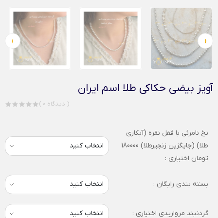
›
‹
آویز بیضی حکاکی طلا اسم ایران
( 0 دیدگاه )
نخ نامرئی با قفل نقره (آبکاری
طلا) (جایگزین زنجیرطلا) 180000
تومان اختیاری :
بسته بندی رایگان :
گردنبند مرواریدی اختیاری :