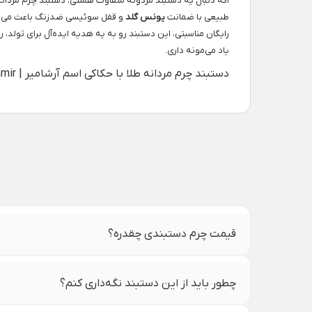
اگه دنبال یه دستبند مردونه متفاوت هستی، دستبند چرم مردانه 
طبیعی با ضمانت
یونس گلد
رایگان مناسبتی، این دستبند رو به یه هدیه ایده‌آل برای تولد
یاد می‌مونه داری.
دستبند چرم مردانه طلا با حکاکی اسم آرشامیر | Arshamir؛ هدیه‌ای خاص و متفاوت
قیمت چرم دستبندی چقدره؟
چطور باید از این دستبند نگه‌داری کنم؟