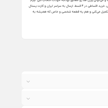
ه و می‌تونی وزن طلا رو مطابق بودجه خودت انتخاب کنی. چرم
و قفل سوئیسی ضدزنگ باعث می‌شه خیالت راحت باشه که دستبند روزها و سال‌ها دوام میاره. بسته‌بندی شیک و کادویی، خرید اقساطی در ۴ قسط، ارسال به سراسر ایران و کارت پستال
‌ت رو تکمیل می‌کنی و هم یه قطعه شخصی و خاص که همیشه به