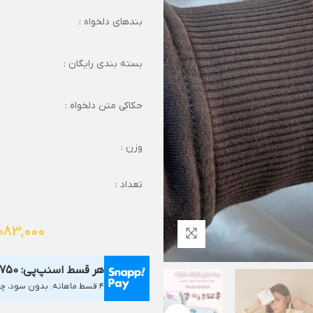
بندهای دلخواه :
بسته بندی رایگان :
حکاکی متن دلخواه :
وزن :
تعداد :
083,000
هر قسط اسنپ‌پی:
,750
۴ قسط ماهانه. بدون سود، چک و ضامن.