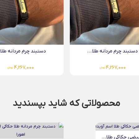
دستبند چرم مردانه طلا...
4,267,000
تومان
محصولاتی که شاید بپسندید
آویز دایره حکاکی طلا...