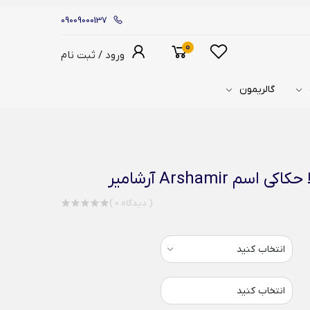
09009000137
0
ورود / ثبت نام
گالریمون
 Arshamir آرشامیر
( 0 دیدگاه )
انتخاب کنید