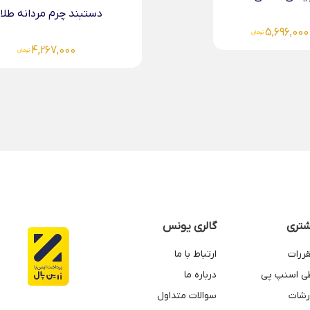
دستبند چرم مردانه طلا...
6,124,000
تومان
4,267,000
تومان
تری
گالری یونس
قررات
ارتباط با ما
طی اسنپ پی
درباره ما
رشات
سوالات متداول