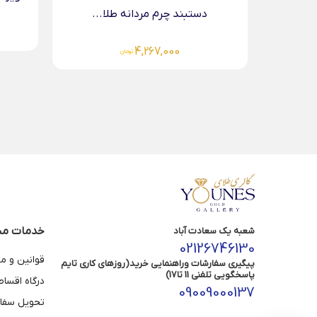
...
5,696,000
تومان
خدمات مش
شعبه یک سعادت آباد
02126746130
قوانین و م
پیگیری سفارشات وراهنمایی خرید(روزهای کاری تایم
پاسخگویی تلفنی 11 تا17)
درگاه اقسا
09009000137
تحویل سفا