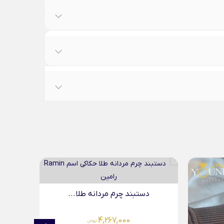
..
دستبند چرم مردانه طلا...
د
4,267,000
تومان