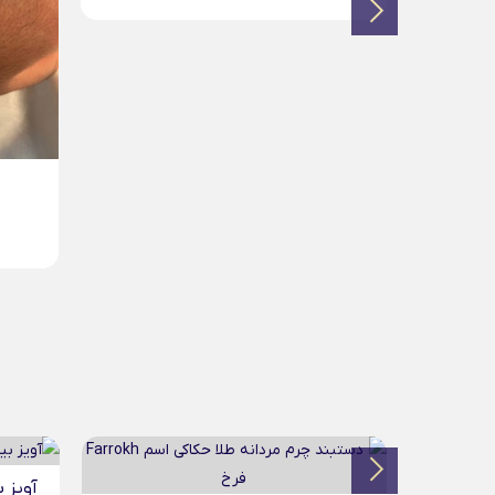
دستبند چرم مردانه طلا...
4,267,000
تومان
آویز بیضی حکاکی طلا...