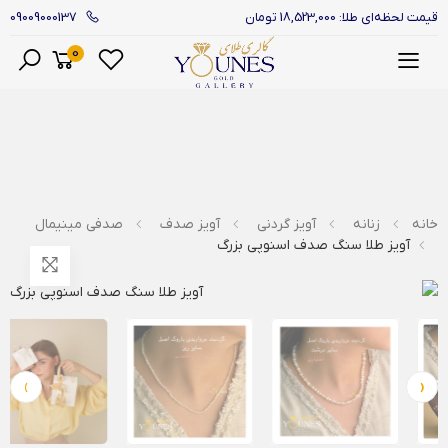
09009000137
قیمت لحظه‌ای طلا: 18,523,000 تومان
0
منو
خانه
زنانه
آویز گردنی
آویز صدف
صدفی مینیمال
آویز طلا سنگ صدف اسنوپی بزرگ
›
‹