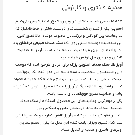
هدیه فانتزی و کارتونی
همه ما بعضی شخصیت‌های کارتونی رو هیچ‌وقت فراموش نمی‌کنیم.
اسنوپی
یکی از همون شخصیت‌های دوست‌داشتنی و خاطره‌انگیزه که
سال‌هاست بین کودکان و بزرگسالان محبوب مونده. حالا تصور کنین
این شخصیت دوست‌داشتنی روی یک
سنگ صدف طبیعی درخشان
و با
یک
پلاک طلای لیزری ظریف
ترکیب بشه؛ نتیجه، یک آویز طلا متفاوت،
فانتزی و در عین حال لوکس خواهد بود.
آویز طلا سنگ صدف اسنوپی بزرگ
برای افرادی طراحی شده که دوست
دارن استایلشون شخصیت داشته باشه. این مدل فقط یک زیورآلات
نیست؛ بخشی از خاطرات، حس خوب و انرژی مثبته که همیشه همراه
شما خواهد بود. اندازه بزرگ‌تر آویز باعث شده طرح اسنوپی کاملاً دیده
بشه و جذابیت بصری فوق‌العاده‌ای داشته باشه.
یکی از مهم‌ترین جذابیت‌های این محصول، استفاده از سنگ صدف
طبیعیه. صدف به خاطر درخشش خاص و انعکاس نور
منحصربه‌فردش، باعث میشه هر آویز ظاهر متفاوت و منحصر‌به‌فردی
پیدا کنه. همین ویژگی باعث شده این مدل به یکی از محبوب‌ترین
آویزهای فانتزی و هدیه‌ای تبدیل بشه.