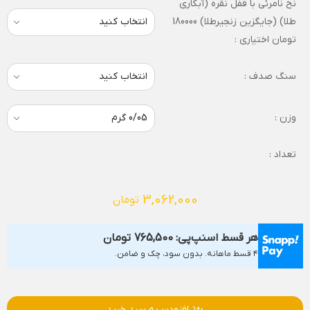
نخ نامرئی با قفل نقره (آبکاری
طلا) (جایگزین زنجیرطلا) 180000
تومان اختیاری :
سنگ صدف :
وزن :
تعداد :
3,062,000
تومان
هر قسط اسنپ‌پی:
765,500
تومان
۴ قسط ماهانه. بدون سود، چک و ضامن.
افزودن به سبد خرید