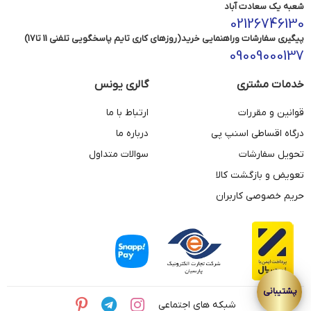
شعبه یک سعادت آباد
02126746130
پیگیری سفارشات وراهنمایی خرید(روزهای کاری تایم پاسخگویی تلفنی 11 تا17)
09009000137
خدمات مشتری
گالری یونس
قوانین و مقررات
ارتباط با ما
درگاه اقساطی اسنپ پی
درباره ما
تحویل سفارشات
سوالات متداول
تعویض و بازگشت کالا
حریم خصوصی کاربران
شبکه های اجتماعی