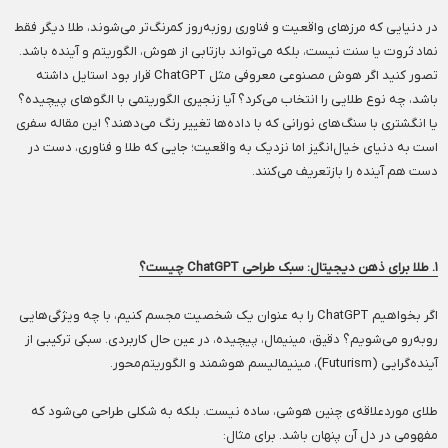
در دنیایی که مرزهای واقعیت و فناوری روزبه‌روز کمرنگ‌تر می‌شوند، طلا دیگر فقط
نماد ثروت یا سنت نیست، بلکه می‌تواند بازتابی از هوش، الگوریتم و آینده باشد.
تصور کنید اگر هوش مصنوعی معروفی مثل ChatGPT قرار بود استایل داشته
باشد، چه نوع طلایی را انتخاب می‌کرد؟ آیا زنجیری الگوریتمی با الگوهای پیچیده؟
یا انگشتری با سنگ‌های نورانی که با داده‌ها تغییر رنگ می‌دهند؟ این مقاله سفری
است به دنیای خیال‌انگیز اما نزدیک به واقعیت؛ جایی که طلا و فناوری، دست در
دست هم آینده را بازتعریف می‌کنند.
۱. طلا برای ذهن دیجیتال: سبک‌ طراحی ChatGPT چیست؟
اگر بخواهیم ChatGPT را به عنوان یک شخصیت مجسم کنیم، با چه ویژگی‌هایی
روبه‌رو می‌شویم؟ دقیق، مینیمال، پیچیده، در عین حال کاربردی. سبکی ترکیبی از
آینده‌گرایی (Futurism)، مینیمالیسم هوشمند و الگوریتم‌محور.
طلای موردعلاقه‌ی چنین هوشی، ساده نیست. بلکه به شکلی طراحی می‌شود که
مفهومی در دل آن پنهان باشد. برای مثال: