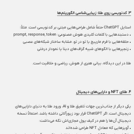
۳. کدنویسی روی طلا: زیبایی‌شناسی الگوریتم‌ها
استایل ChatGPT حتماً شامل طراحی‌هایی مبتنی بر کدنویسی است. مثلاً:
• دستبندهایی با کلمات کلیدی هوش مصنوعی: prompt, response, token
• حلقه‌هایی با فرم مارپیچ یا تو در تو، مشابه ساختار شبکه‌های عصبی
• زنجیرهایی با الگوهای شبیه گراف‌های دیتا یا نمودار درختی
طلا در این دیدگاه، بیانی هنری از هوش، ریاضی و خلاقیت است.
۴. طلای NFT و دارایی‌های دیجیتال
یکی دیگر از جذاب‌ترین جهات تلفیق طلا و AI، ورود طلا به دنیای دارایی‌های
دیجیتال است. اگر ChatGPT قرار بود زیورآلاتی داشته باشد، احتمالاً نسخه
دیجیتال آن‌ها را هم در کیف پول مجازی‌اش نگه می‌داشت:
• آویزهایی که معادل NFT طراحی شده‌اند