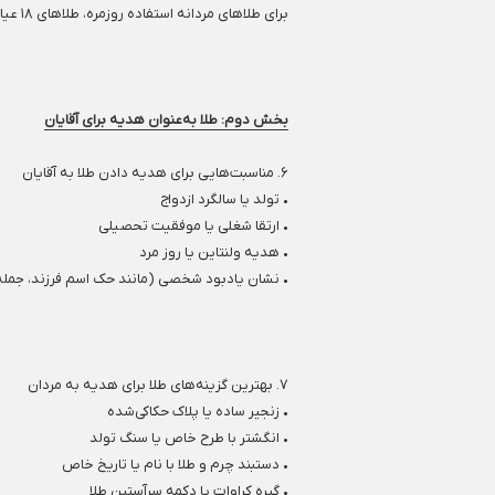
برای طلاهای مردانه استفاده روزمره، طلاهای ۱۸ عیار بهترین گزینه هستند. چرا که مقاومت خوبی دارند و در عین حال براق و ارزشمندند.
بخش دوم: طلا به‌عنوان هدیه برای آقایان
۶. مناسبت‌هایی برای هدیه دادن طلا به آقایان
• تولد یا سالگرد ازدواج
• ارتقا شغلی یا موفقیت تحصیلی
• هدیه ولنتاین یا روز مرد
• نشان یادبود شخصی (مانند حک اسم فرزند، جم
۷. بهترین گزینه‌های طلا برای هدیه به مردان
• زنجیر ساده یا پلاک حکاکی‌شده
• انگشتر با طرح خاص یا سنگ تولد
• دستبند چرم و طلا با نام یا تاریخ خاص
• گیره کراوات یا دکمه سرآستین طلا