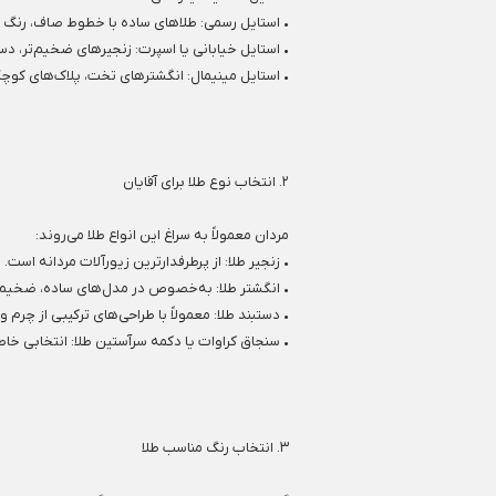
• استایل رسمی: طلاهای ساده با خطوط صاف، رنگ ز
• استایل خیابانی یا اسپرت: زنجیرهای ضخیم‌تر، دس
• استایل مینیمال: انگشترهای تخت، پلاک‌های کوچ
۲. انتخاب نوع طلا برای آقایان
مردان معمولاً به سراغ این انواع طلا می‌روند:
• زنجیر طلا: از پرطرفدارترین زیورآلات مردانه است.
• انگشتر طلا: به‌خصوص در مدل‌های ساده، ضخیم یا
• دستبند طلا: معمولاً با طراحی‌های ترکیبی از چرم و 
• سنجاق کراوات یا دکمه سرآستین طلا: انتخابی خ
۳. انتخاب رنگ مناسب طلا