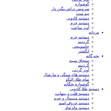
گوشواره
سرویس تراش،نگین دار
نیم ست
دستبند کادویی
دستبند چرم
آویز ساعت
مردانه
دستبند چرم
گردنبند
جاسوییچی
انگشتر
بچه گانه
سنجاق سینه
گردنبند
آویز گردنی
دستبند های سنگی و مارشال
تمام طلا، النگو
گوشواره بچگانه
دستبند طلا کادویی
دستبند قلب و بینهایت
دستبند مینیمال و جدید
دستبند حروف اسم
دستبند ماه تولد