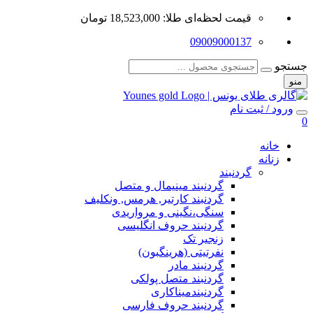
قیمت لحظه‌ای طلا: 18,523,000 تومان
09009000137
جستجو
منو
ورود / ثبت نام
0
خانه
زنانه
گردنبند
گردنبند مینیمال و متصل
گردنبند کارتیر, هرمس, ونکلیف
سنگی،نگینی و مرواریدی
گردنبند حروف انگلیسی
زنجیر تک
نفرتیتی (هرینگبون)
گردنبند مادر
گردنبند متصل پولکی
گردنبندمیناکاری
گردنبند حروف فارسی