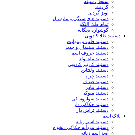
سنجاق سینه
گردنبند
آویز گردنی
دستبند های سنگی و مارشال
تمام طلا، النگو
گوشواره بچگانه
دستبند طلا کادویی
دستبند قلب و بینهایت
دستبند مینیمال و جدید
دستبند حروف اسم
دستبند ماه تولد
دستبند کارتیر کادویی
دستبند ولنتاین
دستبند چرم
دستبند صدف
دستبند مادر
دستبند میوکی
دستبند سواروسکی
دستبند حکاکی دار
دستبند تراش دار
پلاک اسم
دستبند اسم زنانه
دستبند مردانه حکاکی دلخواه
آویز اسم زنانه