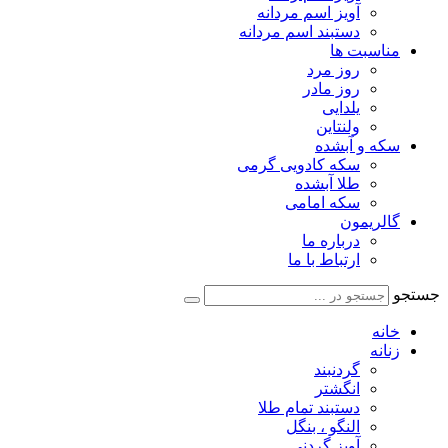
آویز اسم مردانه
دستبند اسم مردانه
مناسبت ها
روز مرد
روز مادر
یلدایی
ولنتاین
سکه و آبشده
سکه کادویی گرمی
طلا آبشده
سکه امامی
گالریمون
درباره ما
ارتباط با ما
جستجو
خانه
زنانه
گردنبند
انگشتر
دستبند تمام طلا
النگو ، بنگل
آویز گردنی