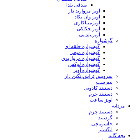
صدفی یلدا
آویز مروارید دار
آویز وان یکاد
آویزمیناکاری
آویز حکاکی
آویز یلدایی
گوشواره
گوشواره حلقه ای
گوشواره میخی
گوشواره مرواریدی
گوشواره لوکس
گوشواره آویز
سرویس تراش،نگین دار
نیم ست
دستبند کادویی
دستبند چرم
آویز ساعت
مردانه
دستبند چرم
گردنبند
جاسوییچی
انگشتر
بچه گانه