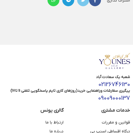
اشتراک گذاری
شعبه یک سعادت آباد
02126746130
پیگیری سفارشات وراهنمایی خرید(روزهای کاری تایم پاسخگویی تلفنی 11 تا17)
09009000137
خدمات مشتری
گالری یونس
قوانین و مقررات
ارتباط با ما
درگاه اقساطی اسنپ پی
درباره ما