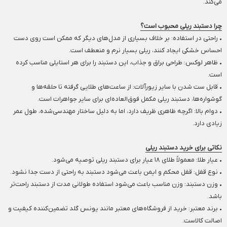
می‌کند.
چرا دستبند ریلی محبوب است؟
• راحتی در استفاده: بر خلاف بسیاری از مدل‌های دیگر که ممکن است روی دست
احساس خشکی ایجاد کنند، ریلی بسیار نرم و منعطف است.
• ظاهر لوکس: طراحی براق و جذاب، این دستبند را برای هر استایلی مناسب کرده
است.
• قابل ست شدن با سایر زیورآلات: از ساعت‌های طلایی گرفته تا حلقه‌ها و
گوشواره‌ها، دستبند ریلی مکمل فوق‌العاده‌ای برای سایر جواهرات است.
• دوام بالا: اگرچه ظاهری ظریف دارد، اما به دلیل ساختار مهندسی‌شده، طول عمر
زیادی دارد.
نکاتی برای خرید دستبند ریلی
• عیار طلا: معمولاً طلای ۱۸ عیار برای دستبند ریلی توصیه می‌شود.
• نوع قفل: قفل محکم و ایمن باعث می‌شود دستبند به راحتی از دست جدا نشود.
• وزن دستبند: وزن مناسب باعث می‌شود استفاده طولانی مدت از دستبند راحت‌تر
باشد.
• برند معتبر: خرید از فروشگاه‌های معتبر مانند یونس گلد تضمین‌کننده کیفیت و
اصالت کالاست.