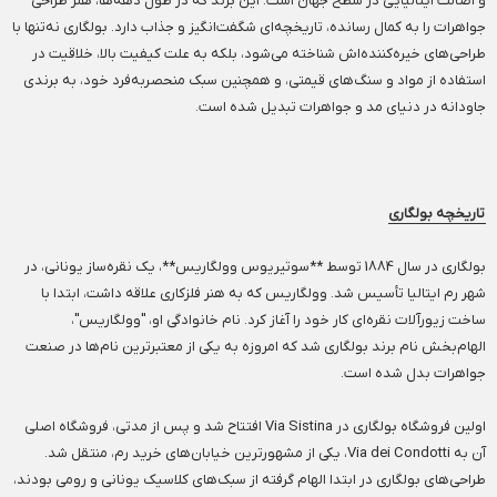
و اصالت ایتالیایی در سطح جهان است. این برند که در طول دهه‌ها، هنر طراحی
جواهرات را به کمال رسانده، تاریخچه‌ای شگفت‌انگیز و جذاب دارد. بولگاری نه‌تنها با
طراحی‌های خیره‌کننده‌اش شناخته می‌شود، بلکه به علت کیفیت بالا، خلاقیت در
استفاده از مواد و سنگ‌های قیمتی، و همچنین سبک منحصربه‌فرد خود، به برندی
جاودانه در دنیای مد و جواهرات تبدیل شده است.
تاریخچه بولگاری
بولگاری در سال 1884 توسط **سوتیریوس وولگاریس**، یک نقره‌ساز یونانی، در
شهر رم ایتالیا تأسیس شد. وولگاریس که به هنر فلزکاری علاقه داشت، ابتدا با
ساخت زیورآلات نقره‌ای کار خود را آغاز کرد. نام خانوادگی او، "وولگاریس"،
الهام‌بخش نام برند بولگاری شد که امروزه به یکی از معتبرترین نام‌ها در صنعت
جواهرات بدل شده است.
اولین فروشگاه بولگاری در Via Sistina افتتاح شد و پس از مدتی، فروشگاه اصلی
آن به Via dei Condotti، یکی از مشهورترین خیابان‌های خرید رم، منتقل شد.
طراحی‌های بولگاری در ابتدا الهام گرفته از سبک‌های کلاسیک یونانی و رومی بودند،